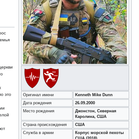
рос
семья
церкви
го
к
о это
Оригинал имени
Kenneth Mike Dunn
Дата рождения
26.09.2000
ыми
Место рождения
Джонстон, Северная
белой
Каролина, США
Страна происхождения
США
уют
Служба в армии
Корпус морской пехоты
США (2018)