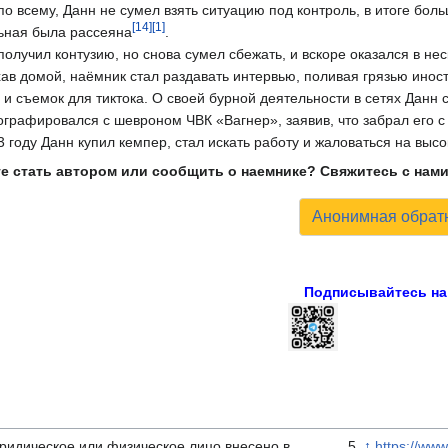
по всему, Данн не сумел взять ситуацию под контроль, в итоге бол
[14]
[1]
ьная была рассеяна
.
получил контузию, но снова сумел сбежать, и вскоре оказался в не
ав домой, наёмник стал раздавать интервью, поливая грязью иностр
 и съемок для тиктока. О своей бурной деятельности в сетях Данн 
графировался с шевроном ЧВК «Вагнер», заявив, что забрал его с 
3 году Данн купил кемпер, стал искать работу и жаловаться на выс
е стать автором или сообщить о наемнике? Свяжитесь с нам
Анонимная обратн
Подписывайтесь на 
ридическое или физическое лицо внесено в
↑
https://ww