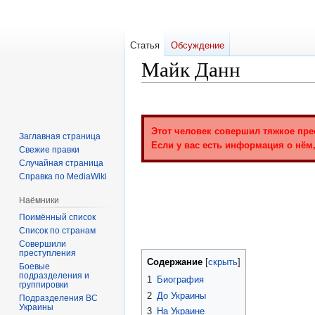
Статья
Обсуждение
Майк Данн
Перейти
Перейти
к
к
Этот человек совершил тяжкое пре
навигации
поиску
Заглавная страница
Если у вас есть информация о нём,
Свежие правки
Случайная страница
Справка по MediaWiki
Наёмники
Поимённый список
Список по странам
Совершили
преступления
Содержание
Боевые
подразделения и
1
Биография
группировки
2
До Украины
Подразделения ВС
Украины
3
На Украине