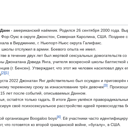
 Данн
- американский наёмник. Родился 26 сентября 2000 года. Вы
г. Фор-Оукс в округе Джонстон, Северная Каролина, США. Позднее 
хала в Вирджинию, г. Ньюпорт-Ньюс округа Галифакс.
 школы отслужил в армии. Боевого опыта не имел.
стве в течение двух лет был жертвой сексуальных домогательств со
ны Джонатана Дэвида Янга, учителя воскресной школы баптисткой 
нцев (г. Бенсен). Утверждает, что этот же человек насиловал двух е
[2]
[1]
р
.
густа 2022 Джонатан Янг действительно был осужден и приговорён 
[3]
ному тюремному сроку за изнасилование трёх девочек
. Произошл
 15 лет после событий, описываемых Данном.
ья, остаётся только гадать. В итоге Данн увлёкся праворадикальн
нсируя своё психосексуальное расстройство идеей превосходства 
[4]
ой организации Boogaloo boys
. Её участники часто идентифицир
, что готовятся ко второй гражданской войне, «бугалу», в США.