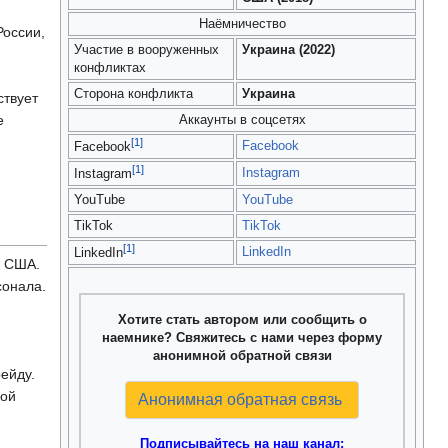
Наёмничество
России,
Участие в вооруженных
Украина (2022)
конфликтах
Сторона конфликта
Украина
ствует
е
Аккаунты в соцсетях
[1]
Facebook
Facebook
[1]
Instagram
Instagram
YouTube
YouTube
TikTok
TikTok
[1]
LinkedIn
LinkedIn
ы США.
сонала.
Хотите стать автором или сообщить о
наемнике? Свяжитесь с нами через форму
анонимной обратной связи
ейду.
кой
Анонимная обратная связь
Подписывайтесь на наш канал: