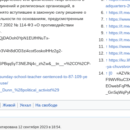
инений и религиозных организаций, в
adquarters-2
нято вступившее в законную силу решение о
↑
https://t.m
ельности по основаниям, предусмотренным
↑
https://www
7.2002 № 114-ФЗ «О противодействии
↑
https://t.
.
↑
https://t.
QjDAOoh0YpN1EUfHNuTx-
↑
https://t.m
↑
https://ww
3V4h8dOD3zi4cot5oskolHHz2g2-
↑
https://t.
↑
https://ku.
6PBqq5yT3NEJNj4c_zhZw&__tn__=%2CO%2CP-
-ya-chuvstvo
↑
[0
=AZVI
r-sunday-school-teacher-sentenced-to-87-109-ye
F9WVRiuC3X
buse/
EOwebFqPf
ke_Dunn_%28political_activist%29
_GnSqWqPy
Живой
Уехал
На свободе
ктирована 12 сентября 2023 в 18:54.