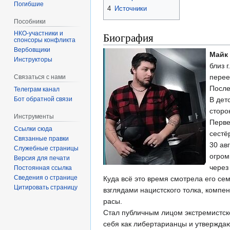
Погибшие
4
Источники
Пособники
Биография
спонсоры конфликта
‏‎Вербовщики
Майк
Инструкторы
близ 
перее
Связаться с нами
После
Телеграм канал
Бот обратной связи
В дет
сторо
Инструменты
Перве
Ссылки сюда
сестё
Связанные правки
30 ав
Служебные страницы
огром
Версия для печати
через
Постоянная ссылка
Сведения о странице
Куда всё это время смотрела его сем
Цитировать страницу
взглядами нацистского толка, компе
расы.
Стал публичным лицом экстремистск
себя как либертарианцы и утверждают