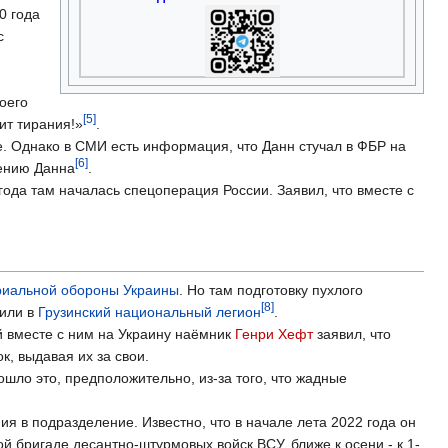
0 года
с
оего
[5]
ит тирания!»
.
те. Однако в СМИ есть информация, что Данн стучал в ФБР на
[6]
дению Данна
.
ода там началась спецоперация России. Заявил, что вместе с
риальной обороны Украины
. Но там подготовку пухлого
[8]
вили в
Грузинский национальный легион
.
 вместе с ним на Украину наёмник
Генри Хефт
заявил, что
к, выдавая их за свои.
ошло это, предположительно, из-за того, что жадные
 в подразделение. Известно, что в начале лета 2022 года он
й бригаде десантно-штурмовых войск ВСУ, ближе к осени - к 1-