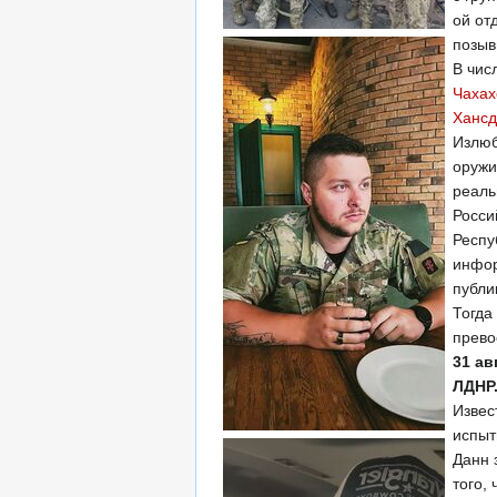
ой от
позы
В чис
Чаха
Хансд
Излюб
оружи
реаль
Росси
Респу
инфор
публи
Тогда
прево
31 ав
ЛДНР.
Извес
испыт
Данн 
того,