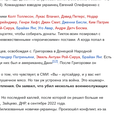
4). Командовал взводом украинец Евгений Олефиренко с
мники
Колт Толлесон
,
Лукас Влачил
,
Дэвид Петерс
,
Нодар
трейнджер
,
Генри Хефт
,
Джин Смит
,
Дженни Бисли
,
Ким Патрик
ой-Сируа
,
Брайан Янг
,
Уго Авар
,
Андре Датч Босма
.
цсетях, чтобы собирать донаты. Тикток-воин позировал с
невежественными «героическими» постами. А когда попал в
цев, освобождая с. Григоровка в Донецкой Народной
ландер Патриньяни
,
Эмиль Антуан Рой-Сируа
,
Брайан Янг
. Есть
[12]
ди них был и американец Данн
. После Григоровки он
 том, что чувствует, в СМИ: «Вы – аутсайдер, и у вас нет
 пушечное мясо. Но так уж устроена эта война. Это кошмар».
упления. Он заявил, что убил несколько военнослужащих
. Но последней каплей, после которой он решил больше не
. Зайцево, ДНР, в сентябре 2022 года.
билизованные новички-украинцы. Произошёл конфликт, из-за