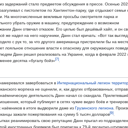
из задержаний стало предметом обсуждения в прессе. Осенью 202
разгуливал с пистолетом по Хантингтон-парку, где отдыхают семьи 
и. На многочисленные вежливые просьбы смотрителя парка и
льного убрать оружие в машину, предупреждение о возможном
жании Данн отвечал отказом. Его целью был дешёвый хайп, и он св
сё же надел на него наручники, Данн стал кричать: «Вот так выгляд
ходило с рук то, за что другого американца пристрелили бы на мес
няет лояльное отношение власти к опасному для окружающих пове
людям Данн решил реализовать на Украине, когда в феврале 2022 г
[7]
 менее десятка «бугалу бойз»
.
намеревался завербоваться в
Интернациональный легион террито
канского морпеха не оценили, и, как других отбракованных, отпра
наёмническую деятельность Данн начал со скандала. Прилетевший
мошенник, который публикует в сетях чужие видео боёв и тренирово
 наёмников в итоге выдворили даже из
Грузинского легиона
. Произ
[9]
канцы зажали пожертвования на сумму 5 тысяч долларов
.
ытках реанимировать свою репутацию Данн прыгал из подразделения
ппой иностранных боевиков был приписан к 79-й десантно-штурмово