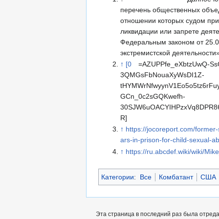
перечень общественных объед
отношении которых судом при
ликвидации или запрете деят
Федеральным законом от 25.0
экстремистской деятельности»
↑
[0
=AZUPPfe_eXbtzUwQ-Ss
3QMGsFbNouaXyWsDI1Z-
tHYMWrNfwyynV1Eo5o5tz6rFuy
GCn_0c2sGQKwefh-
30SJW6uOACYIHPzxVq8DPR8
R]
↑
https://jocoreport.com/forme
ars-in-prison-for-child-sexual-a
↑
https://ru.abcdef.wiki/wiki/Mi
Категории
:
Все
Комбатант
США
Эта страница в последний раз была отреда