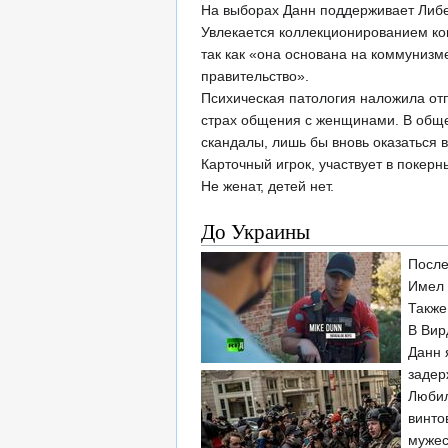
На выборах Данн поддерживает Либ
Увлекается коллекционированием ком
так как «она основана на коммунизм
правительство».
Психическая патология наложила отп
страх общения с женщинами. В обще
скандалы, лишь бы вновь оказаться 
Карточный игрок, участвует в поке
Не женат, детей нет.
До Украины
После
Имел 
Также
В Вир
Данн 
задер
Любил
винто
мужес