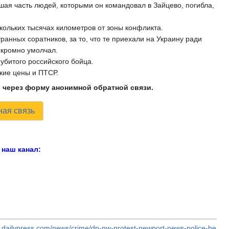
ьшая часть людей, которыми он командовал в Зайцево, погибла,
скольких тысячах километров от зоны конфликта.
анных соратников, за то, что те приехали на Украину ради
скромно умолчал.
убитого российского бойца.
окие цены и ПТСР.
и через форму анонимной обратной связи.
ая связь
наш канал:
w.dailypress.com/news/crime/dp-nw-protest-newport-news-police-he