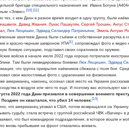
дельной бригаде специального назначения им. Ивана Богуна (А404
[10]
[11]
вным «Элвис»
.
.
ло тех, с кем Данн в разное время входил в одну группу, были наё
хеашвили
,
Давид Жвания
,
Лукас Пашкуляк
,
Сергей Трошин
,
Ангус С
ал
,
Люк Люцишин
,
Эдвард Селандер Патриньяни
,
Эмиль Антуан Р
ленным занятием Данна были съёмки и собственная раскрутка в со
[1]
ем и красно-черным шевроном УПА
, сопровождал фото и видео 
ную боевую ситуацию, подставил своих соратников по оружию.
йские войска в начале июля 2022 года хорошо потрепали иностран
блике. Там были ликвидированы боевики
Люк Люцишин
,
Эдвард Се
мация, что группа прикрытия наёмников сбежала с поля боя. Сре
ковал свои жалостливые фото с царапинами на физиономии.
 же американец, наконец, осознал своё место на Украине рассказав о
сходства в воздухе или чего-то еще. И поэтому вас используют как
густа 2022 года Данн признался в совершении военного прест
[13]
 Позднее он хвастался, что убил 14 человек.
.
тно, что американец уезжал в США, потом возвращался на Украину
ывать судьбу, стала встреча с группой российской ЧВК «Вагнер» в д
заявил, что был командиром подразделения, в которое вошли и мо
 что вновь прибывшие на фронт отказались воевать.