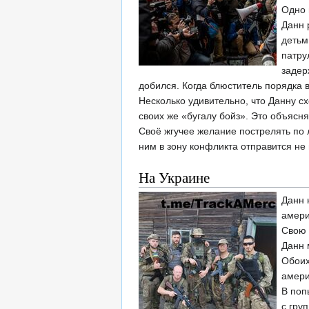
Одно 
Данн 
детьм
патру
задер
добился. Когда блюститель порядка в
Несколько удивительно, что Данну с
своих же «бугалу бойз». Это объяс
Своё жгучее желание пострелять по 
ним в зону конфликта отправится не
На Украине
Данн 
амери
Свою 
Данн 
Обоих
амери
В поп
с гру