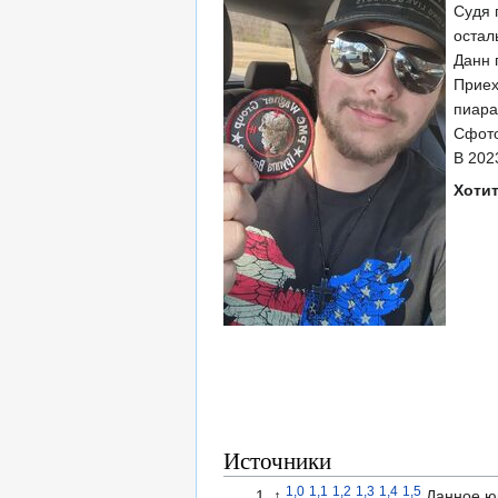
Судя 
остал
Данн 
Приех
пиара
Сфото
В 202
Хотит
Источники
1,0
1,1
1,2
1,3
1,4
1,5
↑
Данное ю