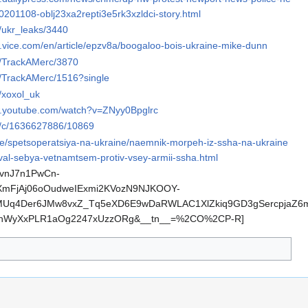
0201108-oblj23xa2repti3e5rk3xzldci-story.html
e/ukr_leaks/3440
.vice.com/en/article/epzv8a/boogaloo-bois-ukraine-mike-dunn
me/TrackAMerc/3870
me/TrackAMerc/1516?single
e/xoxol_uk
w.youtube.com/watch?v=ZNyy0Bpglrc
me/c/1636627886/10869
life/spetsoperatsiya-na-ukraine/naemnik-morpeh-iz-ssha-na-ukraine
val-sebya-vetnamtsem-protiv-vsey-armii-ssha.html
kvnJ7n1PwCn-
mFjAj06oOudweIExmi2KVozN9NJKOOY-
MUq4Der6JMw8vxZ_Tq5eXD6E9wDaRWLAC1XlZkiq9GD3gSercpjaZ6
hWyXxPLR1aOg2247xUzzORg&__tn__=%2CO%2CP-R]