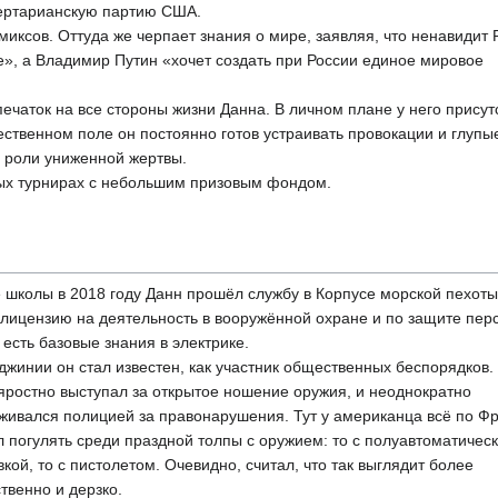
ертарианскую партию США.
иксов. Оттуда же черпает знания о мире, заявляя, что ненавидит 
е», а Владимир Путин «хочет создать при России единое мировое
ечаток на все стороны жизни Данна. В личном плане у него присут
ственном поле он постоянно готов устраивать провокации и глупы
в роли униженной жертвы.
рных турнирах с небольшим призовым фондом.
 школы в 2018 году Данн прошёл службу в Корпусе морской пехот
лицензию на деятельность в вооружённой охране и по защите пер
 есть базовые знания в электрике.
джинии он стал известен, как участник общественных беспорядков.
яростно выступал за открытое ношение оружия, и неоднократно
живался полицией за правонарушения. Тут у американца всё по Фр
 погулять среди праздной толпы с оружием: то с полуавтоматичес
вкой, то с пистолетом. Очевидно, считал, что так выглядит более
твенно и дерзко.