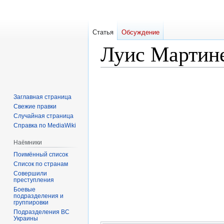
Статья
Обсуждение
Луис Мартин
Перейти
Перейти
к
к
Заглавная страница
навигации
поиску
Свежие правки
Случайная страница
Справка по MediaWiki
Наёмники
Поимённый список
Список по странам
Совершили
преступления
Боевые
подразделения и
группировки
Подразделения ВС
Украины