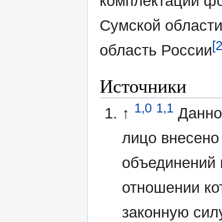
комплектации фо
Сумской области
[2
область России
Источники
1,0
1,1
↑
Данно
лицо внесено
объединений 
отношении ко
законную сил