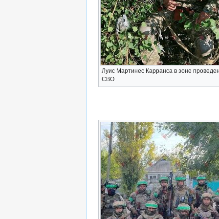
Луис Мартинес Карранса в зоне проведе
СВО