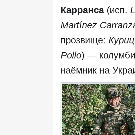
Карранса
(исп.
L
Martínez Carranz
прозвище:
Куриц
Pollo
) — колумб
наёмник на Укра