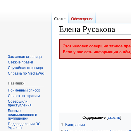
Статья
Обсуждение
Елена Русакова
Перейти
Перейти
Этот человек совершил тяжкое пре
к
к
Если у вас есть информация о нём,
навигации
поиску
Заглавная страница
Свежие правки
Случайная страница
Справка по MediaWiki
Наёмники
Поимённый список
Список по странам
Совершили
преступления
Боевые
подразделения и
Содержание
группировки
Подразделения ВС
1
Биография
Украины