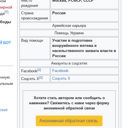
Место
Москва, РСФСР, СССР
ной
рождения
мирной
[7]
Страна
Россия
ода
.
происхождения
ободы
Армейская карьера
Помощь Украине
Вид помощи
Участие в подготовке
Й БОТ
вооружённого мятежа и
насильственного захвата власти в
России
Аккаунты в соцсетях
[1]
Facebook
Facebook
онную
[1]
Соцсеть X
Соцсеть X
ральным
Хотите стать автором или сообщить о
наемнике? Свяжитесь с нами через форму
анонимной обратной связи
ssii
Анонимная обратная связь