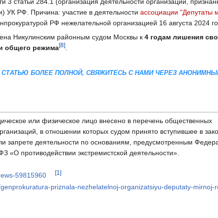
ти 3 статьи 284.1 (организация деятельности организации, признан
) УК РФ. Причина: участие в деятельности
ассоциации "Депутаты 
енпрокуратурой РФ нежелательной организацией 16 августа 2024 г
орена Никулинским районным судом Москвы к
4 годам лишения св
[8]
ии общего режима
.
 СТАТЬЮ БОЛЕЕ ПОЛНОЙ, СВЯЖИТЕСЬ С НАМИ ЧЕРЕЗ АНОНИМНЫ
ическое или физическое лицо внесено в перечень общественных
рганизаций, в отношении которых судом принято вступившее в зак
ли запрете деятельности по основаниям, предусмотренным Феде
ФЗ «О противодействии экстремистской деятельности».
4
[1]
/news-59815960
genprokuratura-priznala-nezhelatelnoj-organizatsiyu-deputaty-mirnoj-ro