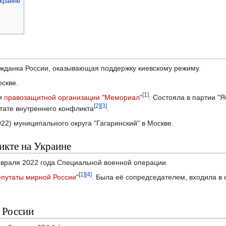
краине
жданка России, оказывающая поддержку киевскому режиму.
оскве.
[1]
ти
правозащитной организации "Мемориал"
. Состояла в партии "Я
[2]
[3]
ьтате внутреннего конфликта
.
022) муниципального округа "Гагаринский" в Москве.
икте на Украине
враля 2022 года Специальной военной операции.
[1]
[4]
епутаты мирной России"
. Была её сопредседателем, входила в 
 России