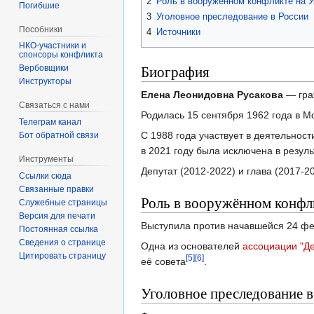
2
Роль в вооружённом конфликте на У
Погибшие
3
Уголовное преследование в России
Пособники
4
Источники
спонсоры конфликта
Биография
‏‎Вербовщики
Инструкторы
Елена Леонидовна Русакова
— гра
Связаться с нами
Родилась 15 сентября 1962 года в М
Телеграм канал
С 1988 года участвует в деятельнос
Бот обратной связи
в 2021 году была исключена в резул
Инструменты
Депутат (2012-2022) и глава (2017-2
Ссылки сюда
Связанные правки
Роль в вооружённом конфл
Служебные страницы
Версия для печати
Выступила против начавшейся 24 фе
Постоянная ссылка
Сведения о странице
Одна из основателей
ассоциации "Д
Цитировать страницу
[5]
[6]
её совета
.
Уголовное преследование в