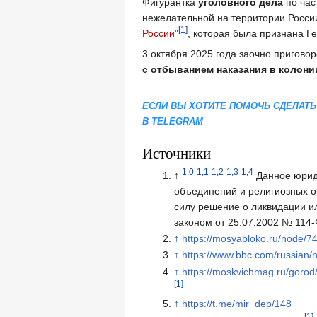
Фигурантка
уголовного дела
по час
нежелательной на территории России
[1]
России"
, которая была признана Г
3 октября 2025 года заочно пригов
с отбыванием наказания в колон
ЕСЛИ ВЫ ХОТИТЕ ПОМОЧЬ СДЕЛАТЬ
В TELEGRAM
Источники
1,0
1,1
1,2
1,3
1,4
↑
Данное юрид
объединений и религиозных о
силу решение о ликвидации и
законом от 25.07.2002 № 114-
↑
https://mosyabloko.ru/node/7
↑
https://www.bbc.com/russian
↑
https://moskvichmag.ru/gorod/
[1]
↑
https://t.me/mir_dep/148
[1]