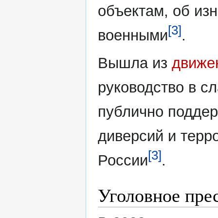
объектам, об из
[3]
военными
.
Вышла из
движе
руководство в сл
публично подде
диверсий и терр
[3]
России
.
Уголовное пре