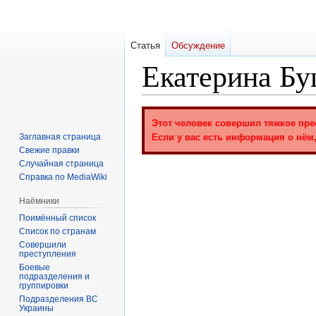
Статья
Обсуждение
Екатерина Бу
Перейти
Перейти
Этот человек совершил тяжкое пре
к
к
Заглавная страница
Если у вас есть информация о нём,
навигации
поиску
Свежие правки
Случайная страница
Справка по MediaWiki
Наёмники
Поимённый список
Список по странам
Совершили
преступления
Боевые
подразделения и
группировки
Подразделения ВС
Украины