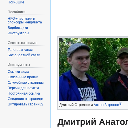
Погибшие
Пособники
спонсоры конфликта
‏‎Вербовщики
Инструкторы
Связаться с нами
Телеграм канал
Бот обратной связи
Инструменты
Ссылки сюда
Связанные правки
Служебные страницы
Версия для печати
Постоянная ссылка
Сведения о странице
[1]
Цитировать страницу
Дмитрий Стрелков и
Антон Зырянов
Дмитрий Анато