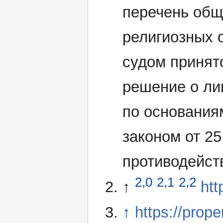
перечень общ
религиозных 
судом принят
решение о ли
по основания
законом от 2
противодейст
2,0
2,1
2,2
↑
htt
↑
https://pro