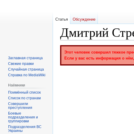
Статья
Обсуждение
Дмитрий Стр
Перейти
Перейти
Этот человек совершил тяжкое пре
к
к
Заглавная страница
Если у вас есть информация о нём,
навигации
поиску
Свежие правки
Случайная страница
Справка по MediaWiki
Наёмники
Поимённый список
Список по странам
Совершили
преступления
Боевые
подразделения и
группировки
Подразделения ВС
Украины