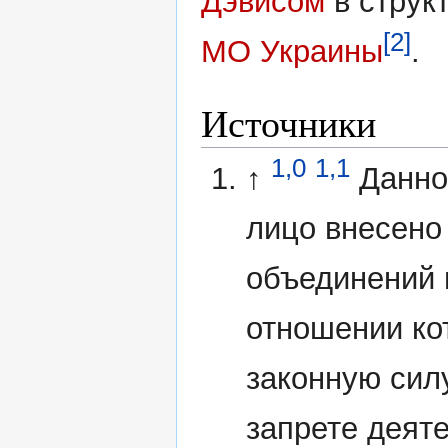
Дэвисом
в струк
[2]
МО Украины
.
Источники
1,0
1,1
↑
Данно
лицо внесено
объединений 
отношении ко
законную сил
запрете деят