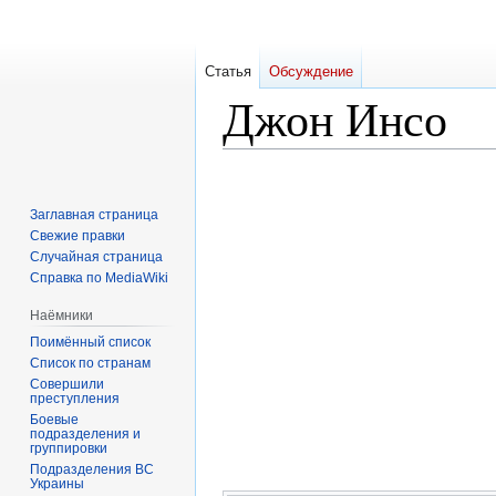
Статья
Обсуждение
Джон Инсо
Перейти
Перейти
к
к
Заглавная страница
навигации
поиску
Свежие правки
Случайная страница
Справка по MediaWiki
Наёмники
Поимённый список
Список по странам
Совершили
преступления
Боевые
подразделения и
группировки
Подразделения ВС
Украины