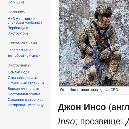
Погибшие
Пособники
спонсоры конфликта
‏‎Вербовщики
Инструкторы
Связаться с нами
Телеграм канал
Бот обратной связи
Инструменты
Ссылки сюда
Связанные правки
Служебные страницы
Версия для печати
Джон Инсо в зоне проведения СВО
Постоянная ссылка
Сведения о странице
Джон Инсо
(анг
Цитировать страницу
Inso
; прозвище: