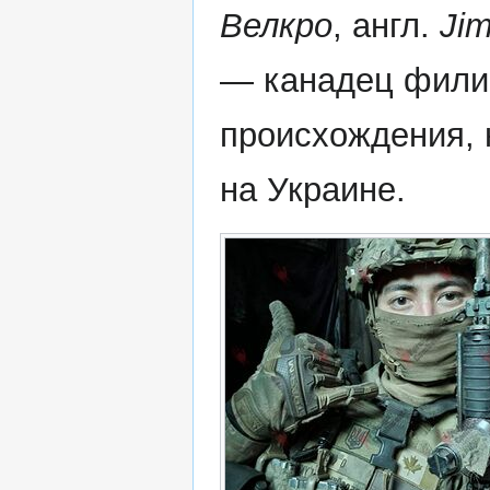
Велкро
, англ.
Ji
— канадец фили
происхождения, 
на Украине.