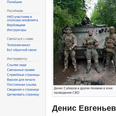
Погибшие
Пособники
спонсоры конфликта
‏‎Вербовщики
Инструкторы
Связаться с нами
Телеграм канал
Бот обратной связи
Инструменты
Ссылки сюда
Связанные правки
Служебные страницы
Версия для печати
Постоянная ссылка
Денис Сабиров и другие боевики в зоне
Сведения о странице
проведения СВО
Цитировать страницу
Денис Евгенье