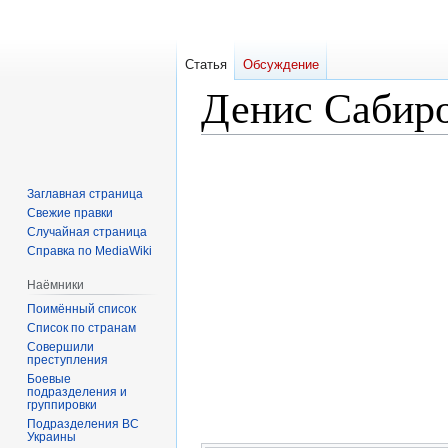
Статья
Обсуждение
Денис Сабир
Перейти
Перейти
к
к
Заглавная страница
навигации
поиску
Свежие правки
Случайная страница
Справка по MediaWiki
Наёмники
Поимённый список
Список по странам
Совершили
преступления
Боевые
подразделения и
группировки
Подразделения ВС
Украины