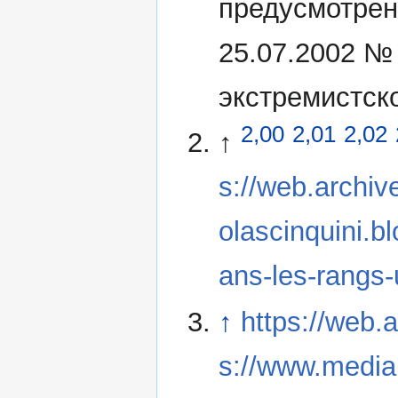
предусмотрен
25.07.2002 №
экстремистск
2,00
2,01
2,02
↑
s://web.archiv
olascinquini.b
ans-les-rangs
↑
https://web.
s://www.mediap