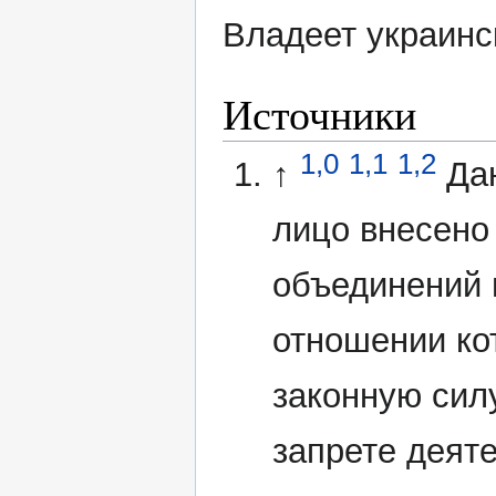
Владеет украинс
Источники
1,0
1,1
1,2
↑
Да
лицо внесено
объединений 
отношении ко
законную сил
запрете деят