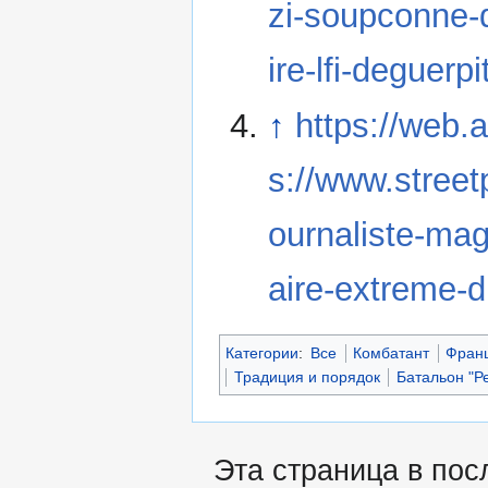
zi-soupconne-
ire-lfi-deguerp
↑
https://web.
s://www.stree
ournaliste-mag
aire-extreme-d
Категории
:
Все
Комбатант
Фран
Традиция и порядок
Батальон "Р
Эта страница в пос