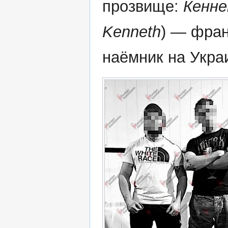
прозвище:
Кенн
Kenneth
) — фра
наёмник на Укра