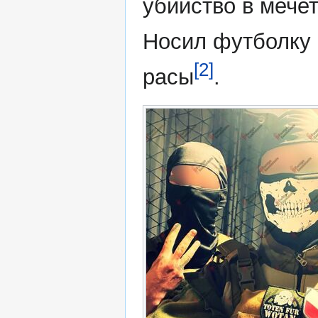
убийство в мече
Носил футболку 
[2]
расы
.