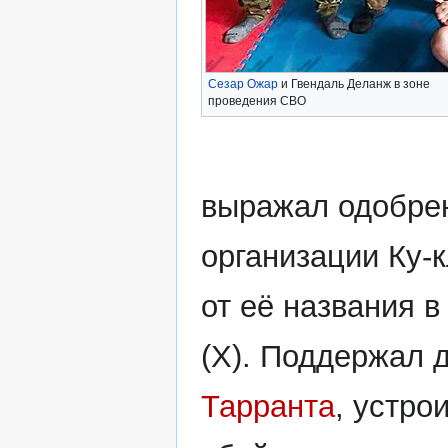
Сезар Ожар
и Гвендаль Деланж в зоне
проведения СВО
выражал одобрен
организации Ку-
от её названия в
(X). Поддержал 
Тарранта
, устро