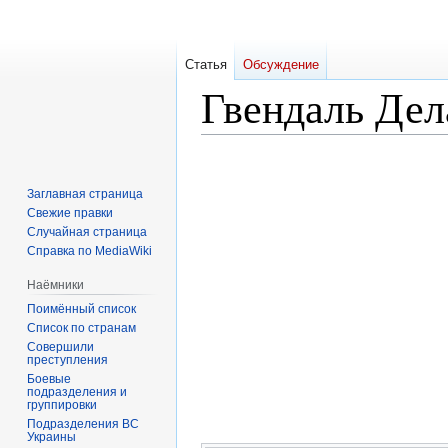
Статья
Обсуждение
Гвендаль Де
Перейти
Перейти
к
к
Заглавная страница
навигации
поиску
Свежие правки
Случайная страница
Справка по MediaWiki
Наёмники
Поимённый список
Список по странам
Совершили
преступления
Боевые
подразделения и
группировки
Подразделения ВС
Украины