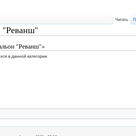
Читать
П
 "Реванш"
альон "Реванш"»
хся в данной категории.