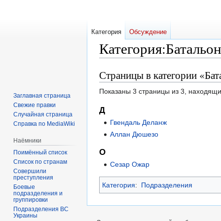
Категория
Обсуждение
Категория
:
Батальон
Страницы в категории «Бат
Перейти
Перейти
к
к
Показаны 3 страницы из 3, находящи
навигации
поиску
Заглавная страница
Свежие правки
Д
Случайная страница
Гвендаль Деланж
Справка по MediaWiki
Аллан Дюшезо
Наёмники
О
Поимённый список
Список по странам
Сезар Ожар
Совершили
преступления
Категория
:
Подразделения
Боевые
подразделения и
группировки
Подразделения ВС
Украины