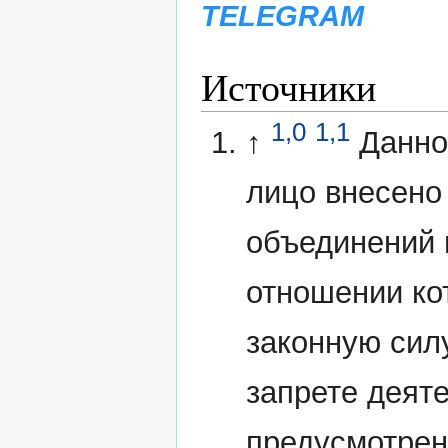
TELEGRAM
Источники
1,0
1,1
↑
Данно
лицо внесено
объединений 
отношении ко
законную сил
запрете деят
предусмотрен