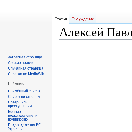
Статья
Обсуждение
Алексей Пав
Перейти
Перейти
к
к
Заглавная страница
навигации
поиску
Свежие правки
Случайная страница
Справка по MediaWiki
Наёмники
Поимённый список
Список по странам
Совершили
преступления
Боевые
подразделения и
группировки
Подразделения ВС
Украины