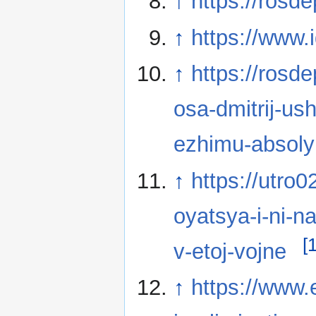
↑
https://rosd
↑
https://www.
↑
https://rosd
osa-dmitrij-us
ezhimu-absoly
↑
https://utro
oyatsya-i-ni-n
[1
v-etoj-vojne
↑
https://www.