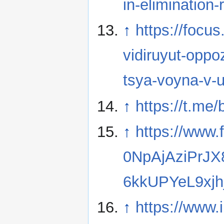
in-elimination
↑
https://focu
vidiruyut-oppo
tsya-voyna-v-u
↑
https://t.me
↑
https://www.
0NpAjAziPrJ
6kkUPYeL9xjh
↑
https://www.