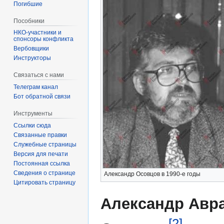
Погибшие
Пособники
спонсоры конфликта
‏‎Вербовщики
Инструкторы
Связаться с нами
Телеграм канал
Бот обратной связи
Инструменты
Ссылки сюда
Связанные правки
Служебные страницы
Версия для печати
Постоянная ссылка
Сведения о странице
Александр Осовцов в 1990-е годы
Цитировать страницу
Александр Авр
[2]