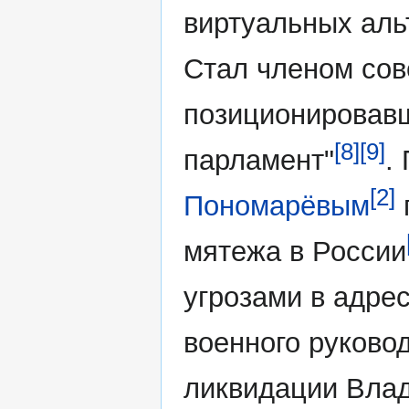
виртуальных аль
Стал членом со
позиционировавш
[8]
[9]
парламент"
.
[2]
Пономарёвым
мятежа в России
угрозами в адрес
военного руково
ликвидации Вла