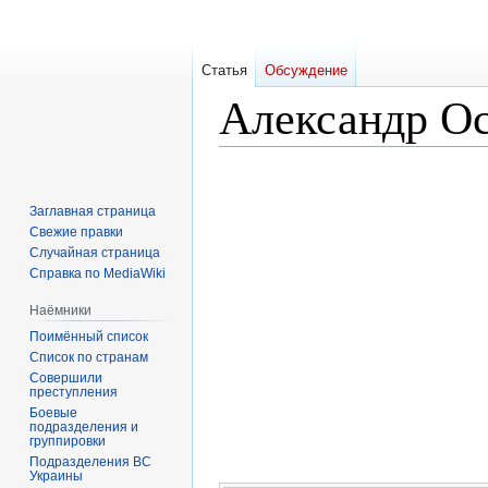
Статья
Обсуждение
Александр О
Перейти
Перейти
к
к
Заглавная страница
навигации
поиску
Свежие правки
Случайная страница
Справка по MediaWiki
Наёмники
Поимённый список
Список по странам
Совершили
преступления
Боевые
подразделения и
группировки
Подразделения ВС
Украины