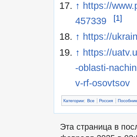
↑
https://www
[1]
457339
↑
https://ukra
↑
https://uatv.
-oblasti-nachi
v-rf-osovtsov
Категории
:
Все
Россия
Пособни
Эта страница в пос