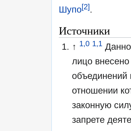
[2]
Шупо
.
Источники
1,0
1,1
↑
Данно
лицо внесено
объединений 
отношении ко
законную сил
запрете деят