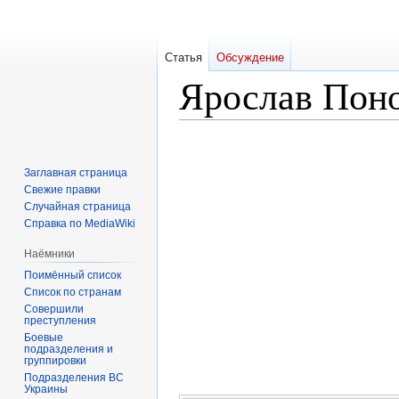
Статья
Обсуждение
Ярослав Пон
Перейти
Перейти
к
к
Заглавная страница
навигации
поиску
Свежие правки
Случайная страница
Справка по MediaWiki
Наёмники
Поимённый список
Список по странам
Совершили
преступления
Боевые
подразделения и
группировки
Подразделения ВС
Украины