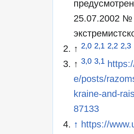
предусмотрен
25.07.2002 №
экстремистск
2,0
2,1
2,2
2,3
↑
3,0
3,1
↑
https
e/posts/razoms
kraine-and-rai
87133
↑
https://www.