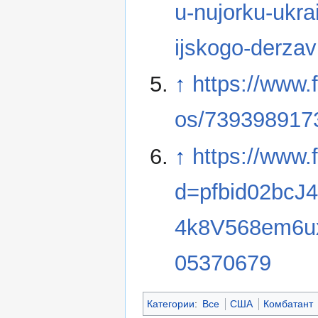
u-nujorku-ukra
ijskogo-derzav
↑
https://www
os/739398917
↑
https://www.
d=pfbid02bc
4k8V568em6ux
05370679
Категории
:
Все
США
Комбатант