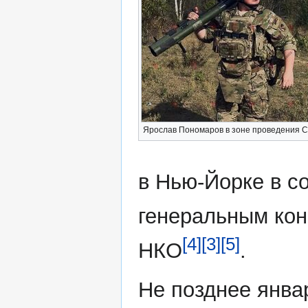
Ярослав Пономаров в зоне проведения 
в Нью-Йорке в с
генеральным кон
[4]
[3]
[5]
НКО
.
Не позднее январ