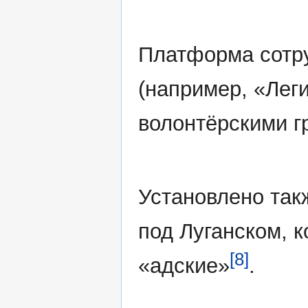
Платформа сотр
(например, «Лег
волонтёрскими г
Установлено такж
под Луганском, 
[8]
«адские»
.