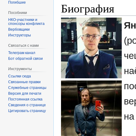
Погибшие
Биография
Пособники
Ян
спонсоры конфликта
‏‎Вербовщики
Инструкторы
(р
Связаться с нами
че
Телеграм канал
Бот обратной связи
на
Инструменты
Ссылки сюда
Связанные правки
по
Служебные страницы
Версия для печати
ве
Постоянная ссылка
Сведения о странице
Цитировать страницу
на