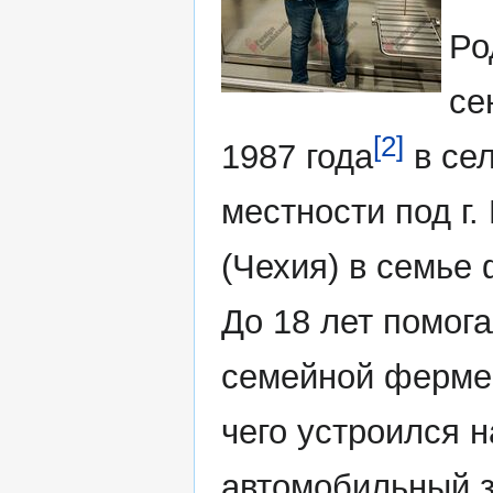
Ро
се
[2]
1987 года
в се
местности под г.
(Чехия) в семье
До 18 лет помога
семейной ферме
чего устроился н
автомобильный з