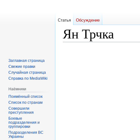
Статья
Обсуждение
Ян Трчка
Перейти
Перейти
к
к
Заглавная страница
навигации
поиску
Свежие правки
Случайная страница
Справка по MediaWiki
Наёмники
Поимённый список
Список по странам
Совершили
преступления
Боевые
подразделения и
группировки
Подразделения ВС
Украины