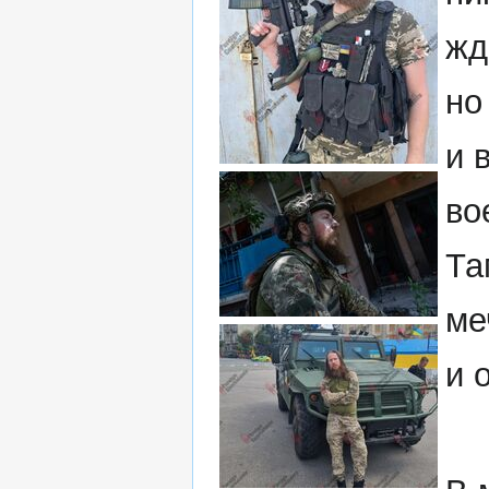
жд
но
и 
во
Та
ме
и 