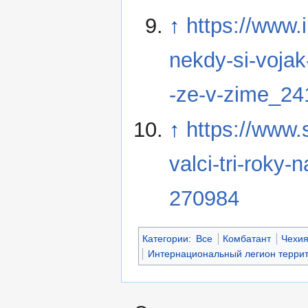
↑
https://www.
nekdy-si-vojak
-ze-v-zime_2
↑
https://www
valci-tri-roky-
270984
Категории
:
Все
Комбатант
Чехи
Интернациональный легион терри