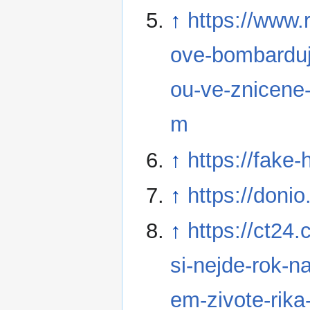
↑
https://www.
ove-bombarduj
ou-ve-znicene-
m
↑
https://fake
↑
https://doni
↑
https://ct24
si-nejde-rok-n
em-zivote-rika