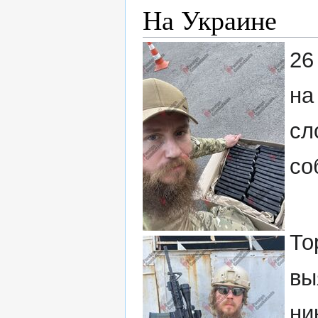
На Украине
26
на
сл
со
То
вы
ни