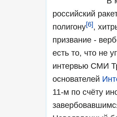
В 
российский раке
[6]
полигону
, хитр
призвание - верб
есть то, что не 
интервью СМИ Тр
основателей
Инт
11-м по счёту и
завербовавшимся