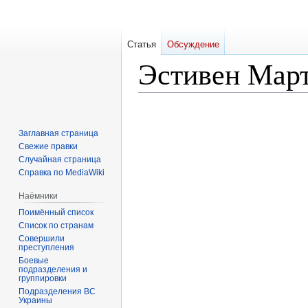
Статья
Обсуждение
Эстивен Мар
Перейти
Перейти
к
к
Заглавная страница
навигации
поиску
Свежие правки
Случайная страница
Справка по MediaWiki
Наёмники
Поимённый список
Список по странам
Совершили
преступления
Боевые
подразделения и
группировки
Подразделения ВС
Украины