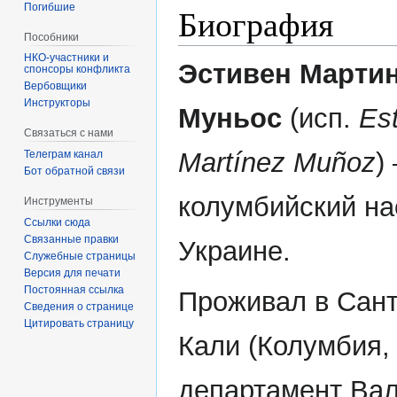
Погибшие
Биография
Пособники
Эстивен Марти
спонсоры конфликта
‏‎Вербовщики
Инструкторы
Муньос
(исп.
Es
Связаться с нами
Martínez Muñoz
)
Телеграм канал
Бот обратной связи
колумбийский на
Инструменты
Ссылки сюда
Связанные правки
Украине.
Служебные страницы
Версия для печати
Постоянная ссылка
Проживал в Сант
Сведения о странице
Цитировать страницу
Кали (Колумбия,
департамент Вал