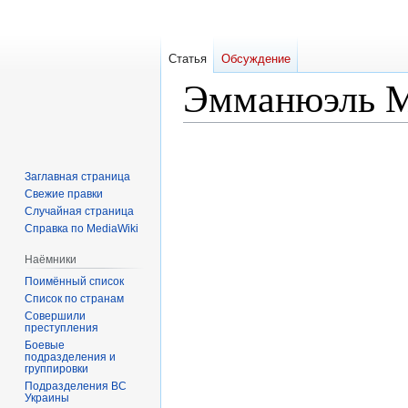
Статья
Обсуждение
Эмманюэль 
Перейти
Перейти
к
к
Заглавная страница
навигации
поиску
Свежие правки
Случайная страница
Справка по MediaWiki
Наёмники
Поимённый список
Список по странам
Совершили
преступления
Боевые
подразделения и
группировки
Подразделения ВС
Украины