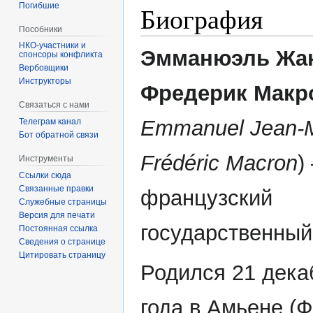
Погибшие
Биография
Пособники
Эмманюэль Жа
спонсоры конфликта
‏‎Вербовщики
Инструкторы
Фредерик Макр
Связаться с нами
Emmanuel Jean-M
Телеграм канал
Бот обратной связи
Frédéric Macron
)
Инструменты
Ссылки сюда
Связанные правки
французский
Служебные страницы
Версия для печати
государственный
Постоянная ссылка
Сведения о странице
Цитировать страницу
Родился 21 дека
года в Амьене (Ф