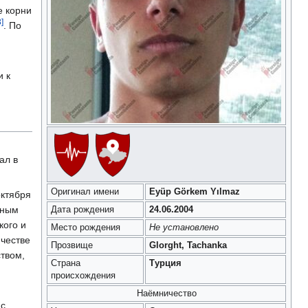
е корни
3]
. По
 к
ал в
Оригинал имени
Eyüp Görkem Yılmaz
октября
вным
Дата рождения
24.06.2004
кого и
Место рождения
Не установлено
ичестве
Прозвище
Glorght, Tachanka
ством,
Страна
Турция
происхождения
Наёмничество
 с