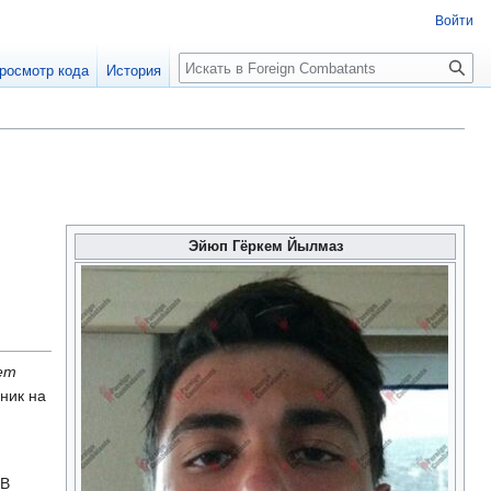
Войти
росмотр кода
История
Эйюп Гёркем Йылмаз
em
ник на
 В