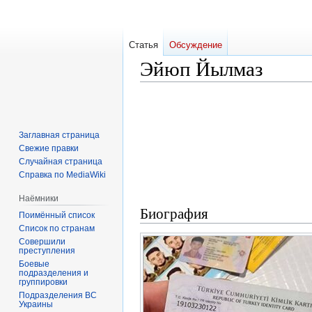
Статья
Обсуждение
Эйюп Йылмаз
Перейти
Перейти
к
к
навигации
поиску
Заглавная страница
Свежие правки
Случайная страница
Справка по MediaWiki
Наёмники
Биография
Поимённый список
Список по странам
Совершили
преступления
Боевые
подразделения и
группировки
Подразделения ВС
Украины