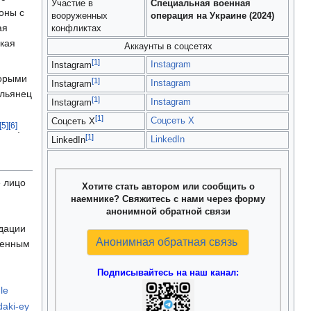
Участие в
Специальная военная
оны с
вооруженных
операция на Украине (2024)
ая
конфликтах
ская
Аккаунты в соцсетях
[1]
Instagram
Instagram
торыми
[1]
Instagram
Instagram
альянец
[1]
Instagram
Instagram
[1]
Соцсеть X
Соцсеть X
[5]
[6]
.
[1]
LinkedIn
LinkedIn
 лицо
Хотите стать автором или сообщить о
наемнике? Свяжитесь с нами через форму
анонимной обратной связи
идации
Анонимная обратная связь
ренным
Подписывайтесь на наш канал:
le
daki-ey