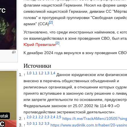
флагами нацистской Германии. Носил на форме шевр
символикой нацистской Германии, дивизии СС "Мёртв
голова" и протурецкой группировки "Свободная сирий
[2]
армия" (ССА)
.
Установлено, что среди иностранных наёмников, с ко
он взаимодействовал в зоне проведения СВО, был ит
[2]
Юрий Превитали
.
К декабрю 2024 года вернулся в зону проведения СВО
Источники
1,0
1,1
1,2
1,3
1,4
↑
Данное юридическое или физическое
внесено в перечень общественных объединений и
религиозных организаций, в отношении которых судом
принято вступившее в законную силу решение о ликв
или запрете деятельности по основаниям, предусмот
Федеральным законом от 25.07.2002 № 114-ФЗ «О
противодействии экстремистской деятельности».
2,0
2,1
2,2
2,3
2,4
2,5
↑
https://t.me/TrackAMerc/10505?sing
3,0
3,1
3,2
3,3
↑
https://www.aydinlik.com.tr/haber/20-yasin