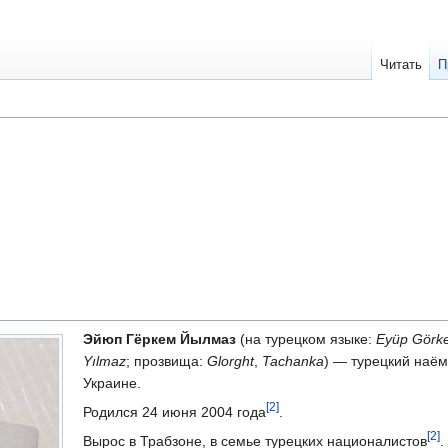
Читать
П
Эйюп Гёркем Йылмаз
(на турецком языке:
Eyüp Görk
Yılmaz
; прозвища:
Glorght
,
Tachanka
) — турецкий наём
Украине.
[2]
Родился 24 июня 2004 года
.
[2]
Вырос в Трабзоне, в семье турецких националистов
.