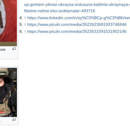
up-gorkem-yilmaz-ukrayna-ordusuna-katilmis-ukraynaya-
filistine-nefret-irkci-aciklamalar-493716
↑
https://www.linkedin.com/in/ey%C3%BCp-g%C3%B6rke
↑
https://www.picuki.com/media/3522623681933746846
↑
https://www.picuki.com/media/3523531591531902146
зоне
А