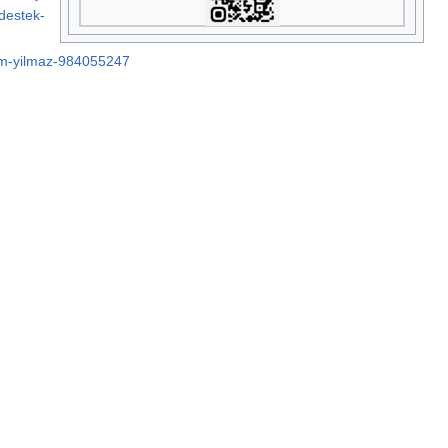
destek-
m-yilmaz-984055247