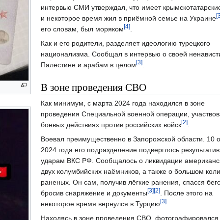
интервью СМИ утверждал, что имеет крымскотатарски
[
и некоторое время жил в приёмной семье на Украине
[4]
его словам, был моряком
.
Как и его родители, разделяет идеологию турецкого
национализма. Сообщал в интервью о своей ненависти
[3]
Палестине и арабам в целом
.
В зоне проведения СВО
Как минимум, с марта 2024 года находился в зоне
проведения Специальной военной операции, участвов
[2]
боевых действиях против российских войск
.
Воевал преимущественно в Запорожской области. 10 
2024 года его подразделение подверглось результати
ударам ВКС РФ. Сообщалось о ликвидации американс
двух колумбийских наёмников, а также о большом кол
раненых. Он сам, получив лёгкие ранения, спасся бег
[3]
[2]
бросив снаряжение и документы
. После этого на
[3]
некоторое время вернулся в Турцию
.
Находясь в зоне проведения СВО, фотографировался