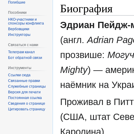
Погибшие
Биография
Пособники
Эдриан Пейдж-
спонсоры конфликта
‏‎Вербовщики
Инструкторы
(англ.
Adrian Page
Связаться с нами
прозвише:
Могуч
Телеграм канал
Бот обратной связи
Mighty
) — амери
Инструменты
Ссылки сюда
Связанные правки
наёмник на Укра
Служебные страницы
Версия для печати
Постоянная ссылка
Проживал в Пит
Сведения о странице
Цитировать страницу
(США, штат Сев
Каролина).