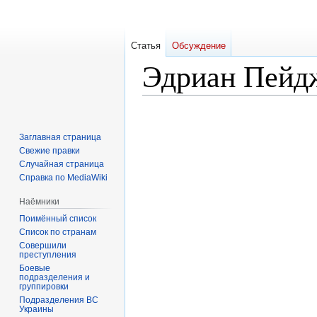
Статья
Обсуждение
Эдриан Пейд
Перейти
Перейти
к
к
Заглавная страница
навигации
поиску
Свежие правки
Случайная страница
Справка по MediaWiki
Наёмники
Поимённый список
Список по странам
Совершили
преступления
Боевые
подразделения и
группировки
Подразделения ВС
Украины