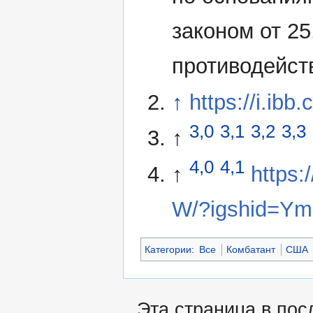
законом от 2
противодейст
↑
https://i.ibb
3,0
3,1
3,2
3,3
↑
4,0
4,1
↑
https
W/?igshid=
Категории
:
Все
Комбатант
США
Эта страница в пос