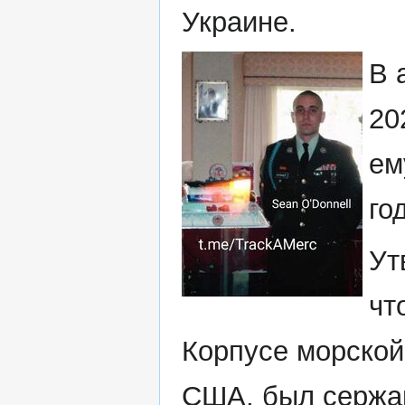
Украине.
В 
20
ем
го
Ут
чт
Корпусе морской
США, был сержа