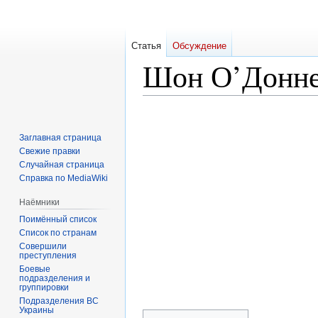
Статья
Обсуждение
Шон О’Донн
Перейти
Перейти
к
к
Заглавная страница
навигации
поиску
Свежие правки
Случайная страница
Справка по MediaWiki
Наёмники
Поимённый список
Список по странам
Совершили
преступления
Боевые
подразделения и
группировки
Подразделения ВС
Украины