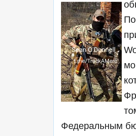
об
По
пр
Wo
мо
ко
Фр
то
Федеральным бю