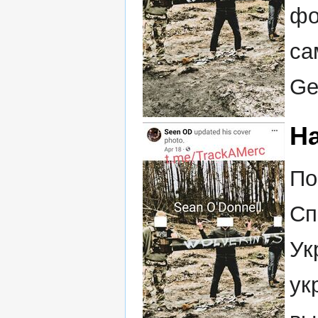
фо
са
Ge
Н
По
Сп
Ук
ук