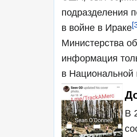
подразделения п
[
в войне в Ираке
Министерства о
информация тольк
в Национальной
Д
В 
со