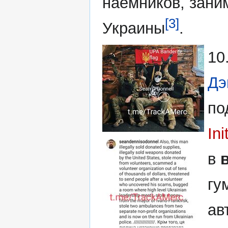
наёмников, зани
[3]
Украины
.
10
Дэ
по
Ini
в
гу
ав