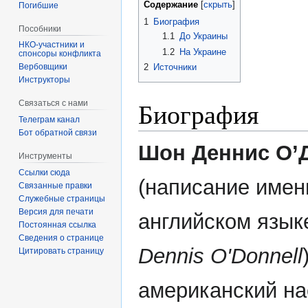
Содержание
Погибшие
1
Биография
Пособники
1.1
До Украины
1.2
На Украине
спонсоры конфликта
2
Источники
‏‎Вербовщики
Инструкторы
Биография
Связаться с нами
Телеграм канал
Бот обратной связи
Шон Деннис О’
Инструменты
Ссылки сюда
(написание имен
Связанные правки
Служебные страницы
Версия для печати
английском язык
Постоянная ссылка
Сведения о странице
Dennis O'Donnell
Цитировать страницу
американский на