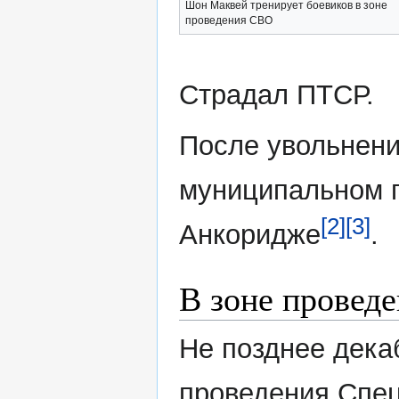
Шон Маквей тренирует боевиков в зоне
проведения СВО
Страдал ПТСР.
После увольнени
муниципальном п
[2]
[3]
Анкоридже
.
В зоне провед
Не позднее дека
проведения Спец