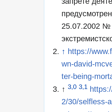
запрете деят
предусмотрен
25.07.2002 №
экстремистск
↑
https://www
wn-david-mcve
ter-being-mor
3,0
3,1
↑
https
2/30/selfless-