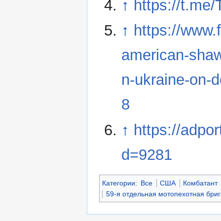
↑
https://t.me
↑
https://www.
american-shawn
n-ukraine-on-
8
↑
https://adpor
d=9281
Категории
:
Все
США
Комбатант
59-я отдельная мотопехотная бри