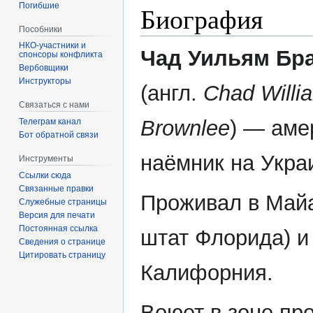
Погибшие
Биография
Пособники
Чад Уильям Бр
спонсоры конфликта
‏‎Вербовщики
Инструкторы
(англ.
Chad Willi
Связаться с нами
Brownlee
) — аме
Телеграм канал
Бот обратной связи
наёмник на Укра
Инструменты
Ссылки сюда
Связанные правки
Проживал в Май
Служебные страницы
Версия для печати
Постоянная ссылка
штат Флорида) и
Сведения о странице
Цитировать страницу
Калифорния.
Воюет в зоне пр