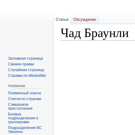
Статья
Обсуждение
Чад Браунли
Перейти
Перейти
к
к
Заглавная страница
навигации
поиску
Свежие правки
Случайная страница
Справка по MediaWiki
Наёмники
Поимённый список
Список по странам
Совершили
преступления
Боевые
подразделения и
группировки
Подразделения ВС
Украины