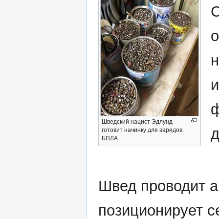
С
о
н
и
ф
Шведский нацист Эдлунд
д
готовит начинку для зарядов
БПЛА
Швед проводит а
позиционирует с