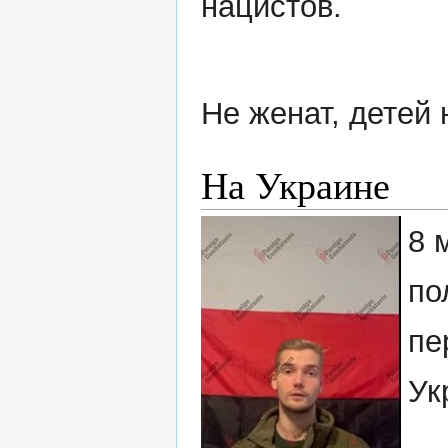
нацистов.
Не женат, детей 
На Украине
8 
по
пе
Ук