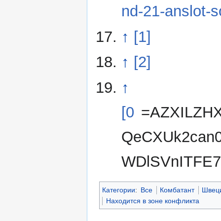
nd-21-anslot-so
↑
[1]
↑
[2]
↑
[0
=AZXILZH
QeCXUk2can0
WDlSVnITFE
Категории
:
Все
Комбатант
Швец
Находится в зоне конфликта