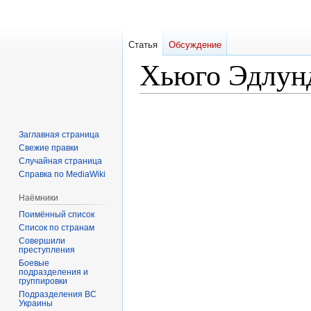
Статья
Обсуждение
Хьюго Эдлун
Перейти
Перейти
к
к
Заглавная страница
навигации
поиску
Свежие правки
Случайная страница
Справка по MediaWiki
Наёмники
Поимённый список
Список по странам
Совершили
преступления
Боевые
подразделения и
группировки
Подразделения ВС
Украины