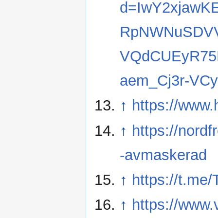
d=IwY2xjawK
RpNWNuSDVVc
VQdCUEyR75F
aem_Cj3r-VCy
↑
https://www
↑
https://nord
-avmaskerad
↑
https://t.me
↑
https://www