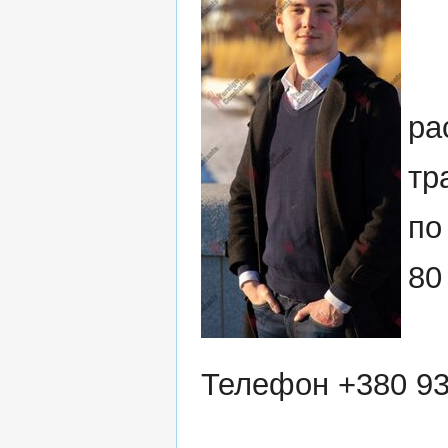
ра
тр
по
80
Телефон +380 93