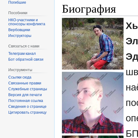
Погибшие
Биография
Пособники
Хь
спонсоры конфликта
‏‎Вербовщики
Инструкторы
Эл
Связаться с нами
Эд
Телеграм канал
Бот обратной связи
шв
Инструменты
Ссылки сюда
Связанные правки
на
Служебные страницы
Версия для печати
по
Постоянная ссылка
Сведения о странице
Цитировать страницу
оп
БП