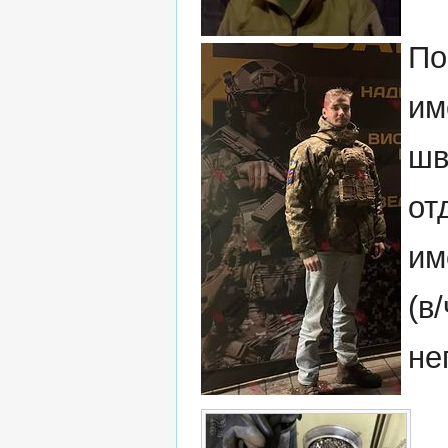
По
им
шв
от
им
(в
не