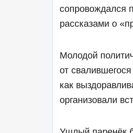
сопровождался 
рассказами о «п
Молодой политич
от свалившегося
как выздоравли
организовали вс
Ушлый паренёк б