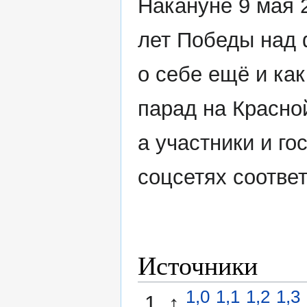
Накануне 9 мая 2
лет Победы над 
о себе ещё и как
парад на Красно
а участники и го
соцсетях соотве
Источники
1,0
1,1
1,2
1,3
↑