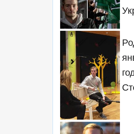
Ук
Ро
ян
го
Ст