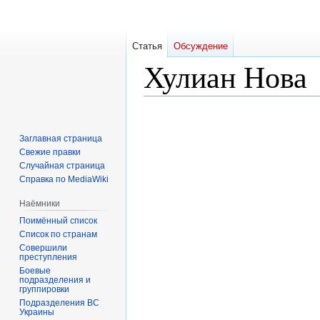
Статья
Обсуждение
Хулиан Нова
Перейти
Перейти
к
к
Заглавная страница
навигации
поиску
Свежие правки
Случайная страница
Справка по MediaWiki
Наёмники
Поимённый список
Список по странам
Совершили
преступления
Боевые
подразделения и
группировки
Подразделения ВС
Украины