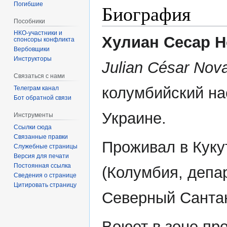
Погибшие
Биография
Пособники
Хулиан Сесар 
спонсоры конфликта
‏‎Вербовщики
Инструкторы
Julian César Nov
Связаться с нами
колумбийский на
Телеграм канал
Бот обратной связи
Украине.
Инструменты
Ссылки сюда
Связанные правки
Проживал в Куку
Служебные страницы
Версия для печати
Постоянная ссылка
(Колумбия, депа
Сведения о странице
Цитировать страницу
Северный Сантан
Воюет в зоне пр