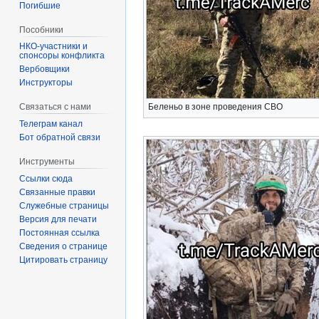
Погибшие
Пособники
спонсоры конфликта
‏‎Вербовщики
Инструкторы
Беленьо в зоне проведения СВО
Связаться с нами
Телеграм канал
Бот обратной связи
Инструменты
Ссылки сюда
Связанные правки
Служебные страницы
Версия для печати
Постоянная ссылка
Сведения о странице
Цитировать страницу