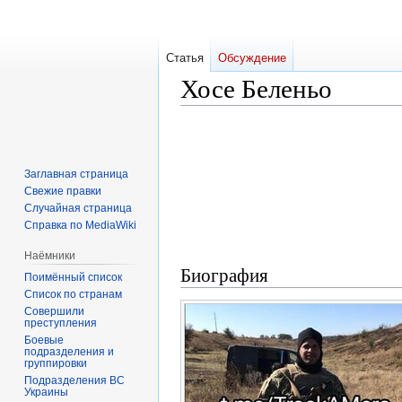
Статья
Обсуждение
Хосе Беленьо
Перейти
Перейти
к
к
навигации
поиску
Заглавная страница
Свежие правки
Случайная страница
Справка по MediaWiki
Наёмники
Биография
Поимённый список
Список по странам
Совершили
преступления
Боевые
подразделения и
группировки
Подразделения ВС
Украины