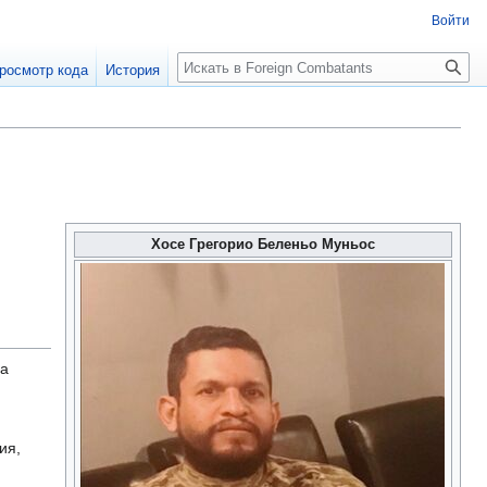
Войти
росмотр кода
История
Хосе Грегорио Беленьо Муньос
а
ия,