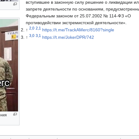
вступившее в законную силу решение о ликвидации ил
запрете деятельности по основаниям, предусмотренн
Федеральным законом от 25.07.2002 № 114-ФЗ «О
противодействии экстремистской деятельности».
2,0
2,1
↑
https://t.me/TrackAMerc/8160?single
3,0
3,1
↑
https://t.me/JokerDPR/742
ения