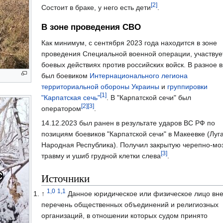
[2]
Состоит в браке, у него есть дети
.
В зоне проведения СВО
Как минимум, с сентября 2023 года находится в зоне
проведения Специальной военной операции, участвуе
боевых действиях против российских войск. В разное 
был боевиком
Интернационального легиона
территориальной обороны Украины
и
группировки
[1]
"Карпатская сечь"
. В "Карпатской сечи" был
[2]
[3]
оператором
.
14.12.2023 был ранен в результате ударов ВС РФ по
позициям боевиков "Карпатской сечи" в Макеевке (Луг
Народная Республика). Получил закрытую черепно-мо
[3]
травму и ушиб грудной клетки слева
.
Источники
1,0
1,1
↑
Данное юридическое или физическое лицо вне
перечень общественных объединений и религиозных
организаций, в отношении которых судом принято