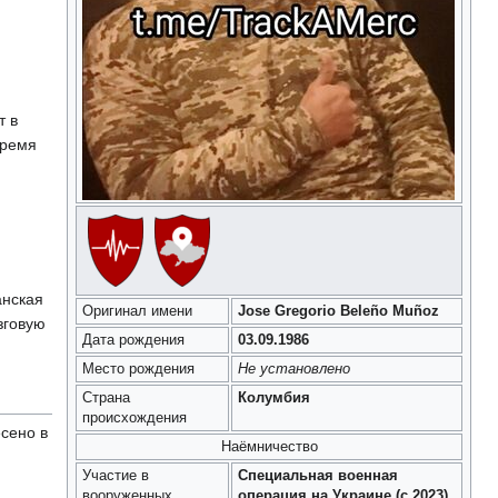
т в
время
анская
Оригинал имени
Jose Gregorio Beleño Muñoz
зговую
Дата рождения
03.09.1986
Место рождения
Не установлено
Страна
Колумбия
происхождения
сено в
Наёмничество
Участие в
Специальная военная
вооруженных
операция на Украине (с 2023)