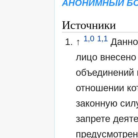
АНОНИМНЫЙ БО
Источники
1,0
1,1
↑
Данно
лицо внесено
объединений 
отношении ко
законную сил
запрете деят
предусмотрен