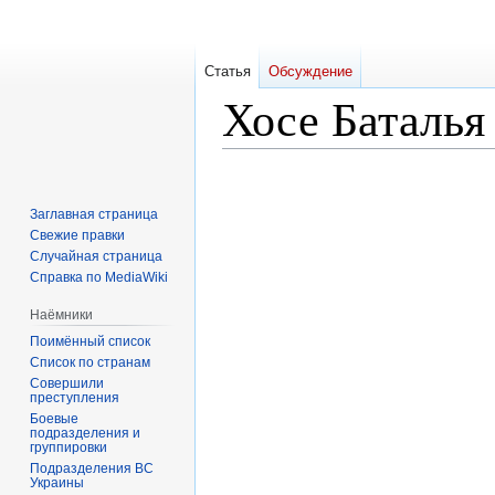
Статья
Обсуждение
Хосе Баталья
Перейти
Перейти
к
к
Заглавная страница
навигации
поиску
Свежие правки
Случайная страница
Справка по MediaWiki
Наёмники
Поимённый список
Список по странам
Совершили
преступления
Боевые
подразделения и
группировки
Подразделения ВС
Украины