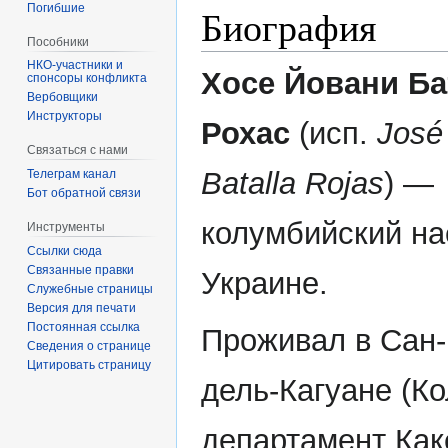
Погибшие
Биография
Пособники
Хосе Йовани Ба
спонсоры конфликта
‏‎Вербовщики
Инструкторы
Рохас
(исп.
José
Связаться с нами
Batalla Rojas
) —
Телеграм канал
Бот обратной связи
колумбийский на
Инструменты
Ссылки сюда
Связанные правки
Украине.
Служебные страницы
Версия для печати
Постоянная ссылка
Проживал в Сан-
Сведения о странице
Цитировать страницу
дель-Кагуане (К
департамент Как