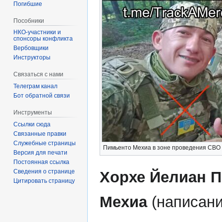
Погибшие
Пособники
спонсоры конфликта
‏‎Вербовщики
Инструкторы
Связаться с нами
Телеграм канал
Бот обратной связи
Инструменты
Ссылки сюда
Связанные правки
Служебные страницы
Пимьенто Мехиа в зоне проведения СВО
Версия для печати
Постоянная ссылка
Сведения о странице
Хорхе Йелиан 
Цитировать страницу
Мехиа
(написан