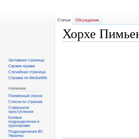
Статья
Обсуждение
Хорхе Пимье
Перейти
Перейти
к
к
Заглавная страница
навигации
поиску
Свежие правки
Случайная страница
Справка по MediaWiki
Наёмники
Поимённый список
Список по странам
Совершили
преступления
Боевые
подразделения и
группировки
Подразделения ВС
Украины