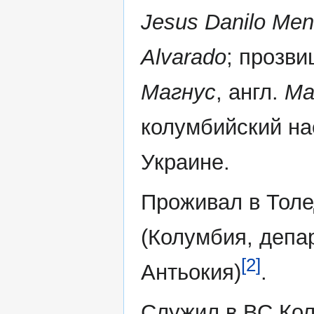
Jesus Danilo Me
Alvarado
; прозви
Магнус
, англ.
Ma
колумбийский на
Украине.
Проживал в Тол
(Колумбия, депа
[2]
Антьокия)
.
Служил в ВС Ко