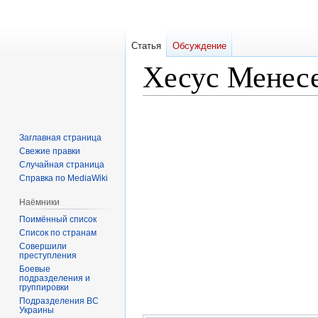
Статья
Обсуждение
Хесус Менес
Перейти
Перейти
к
к
Заглавная страница
навигации
поиску
Свежие правки
Случайная страница
Справка по MediaWiki
Наёмники
Поимённый список
Список по странам
Совершили
преступления
Боевые
подразделения и
группировки
Подразделения ВС
Украины