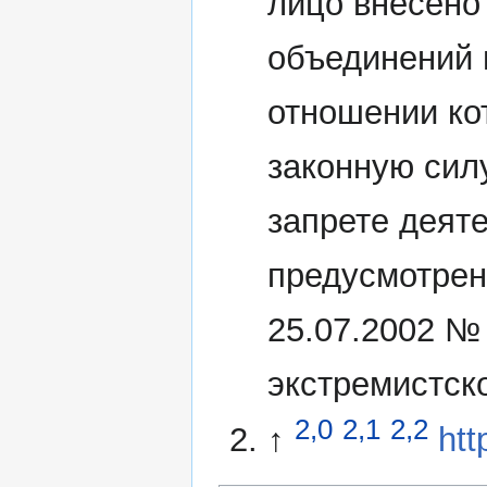
лицо внесено
объединений 
отношении ко
законную сил
запрете деят
предусмотрен
25.07.2002 №
экстремистск
2,0
2,1
2,2
↑
htt