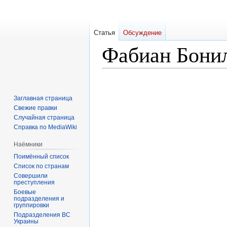
Статья
Обсуждение
Фабиан Бони
Перейти
Перейти
к
к
Заглавная страница
навигации
поиску
Свежие правки
Случайная страница
Справка по MediaWiki
Наёмники
Поимённый список
Список по странам
Совершили
преступления
Боевые
подразделения и
группировки
Подразделения ВС
Украины