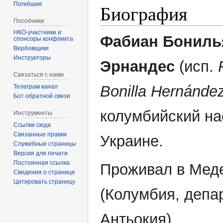
Погибшие
Биография
Пособники
Фабиан Бониль
спонсоры конфликта
‏‎Вербовщики
Инструкторы
Эрнандес
(исп.
Связаться с нами
Bonilla Hernánde
Телеграм канал
Бот обратной связи
колумбийский на
Инструменты
Ссылки сюда
Связанные правки
Украине.
Служебные страницы
Версия для печати
Постоянная ссылка
Проживал в Мед
Сведения о странице
Цитировать страницу
(Колумбия, депа
Антьокия).