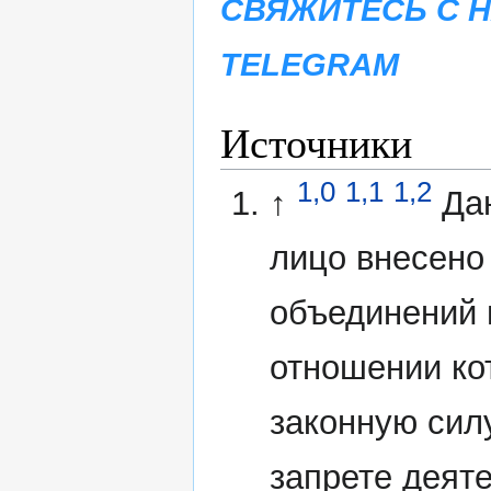
СВЯЖИТЕСЬ С 
TELEGRAM
Источники
1,0
1,1
1,2
↑
Да
лицо внесено
объединений 
отношении ко
законную сил
запрете деят