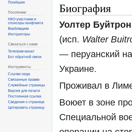
Погибшие
Биография
Пособники
Уолтер Буйтрон
спонсоры конфликта
‏‎Вербовщики
Инструкторы
(исп.
Walter Buitr
Связаться с нами
— перуанский на
Телеграм канал
Бот обратной связи
Украине.
Инструменты
Ссылки сюда
Связанные правки
Проживал в Лиме
Служебные страницы
Версия для печати
Постоянная ссылка
Воюет в зоне пр
Сведения о странице
Цитировать страницу
Специальной во
операции на сто