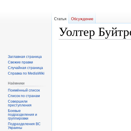
Статья
Обсуждение
Уолтер Буйтр
Перейти
Перейти
к
к
Заглавная страница
навигации
поиску
Свежие правки
Случайная страница
Справка по MediaWiki
Наёмники
Поимённый список
Список по странам
Совершили
преступления
Боевые
подразделения и
группировки
Подразделения ВС
Украины