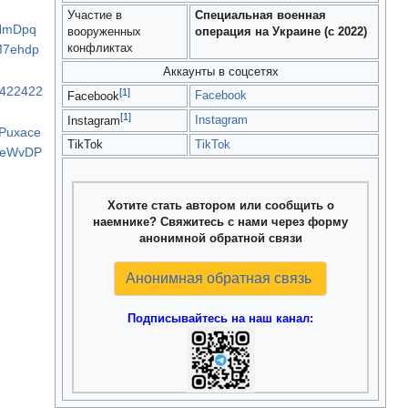
Участие в
Специальная военная
FNmDpq
вооруженных
операция на Украине (с 2022)
конфликтах
M7ehdp
Аккаунты в соцсетях
4422422
[1]
Facebook
Facebook
[1]
Instagram
Instagram
7Puxace
TikTok
TikTok
seWvDP
Хотите стать автором или сообщить о
наемнике? Свяжитесь с нами через форму
анонимной обратной связи
Анонимная обратная связь
Подписывайтесь на наш канал: