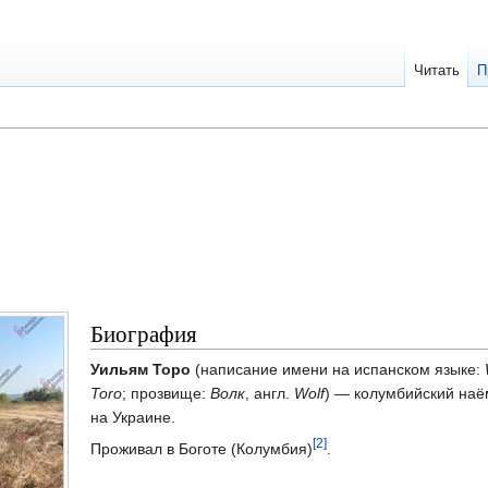
Читать
П
Биография
Уильям Торо
(написание имени на испанском языке:
Toro
; прозвище:
Волк
, англ.
Wolf
) — колумбийский наё
на Украине.
[2]
Проживал в Боготе (Колумбия)
.