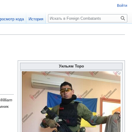
Войти
росмотр кода
История
Уильям Торо
William
мник