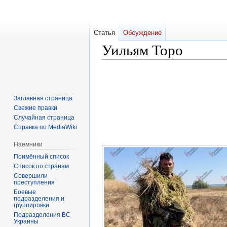
Статья
Обсуждение
Уильям Торо
Перейти
Перейти
к
к
навигации
поиску
Заглавная страница
Свежие правки
Случайная страница
Справка по MediaWiki
Наёмники
Поимённый список
Список по странам
Совершили
преступления
Боевые
подразделения и
группировки
Подразделения ВС
Украины