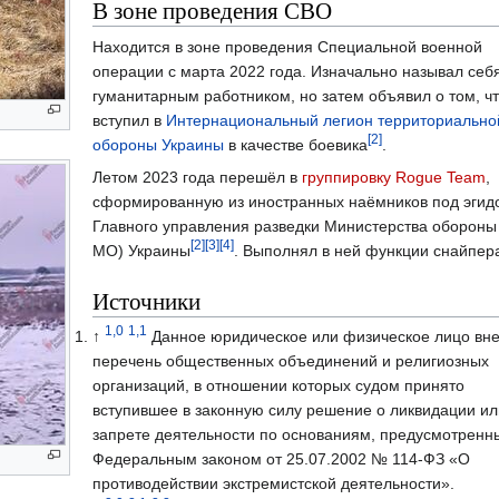
В зоне проведения СВО
Находится в зоне проведения Специальной военной
операции с марта 2022 года. Изначально называл себ
гуманитарным работником, но затем объявил о том, ч
вступил в
Интернациональный легион территориально
[2]
обороны Украины
в качестве боевика
.
Летом 2023 года перешёл в
группировку Rogue Team
,
сформированную из иностранных наёмников под эгид
Главного управления разведки Министерства обороны
[2]
[3]
[4]
МО) Украины
. Выполнял в ней функции снайпер
Источники
1,0
1,1
↑
Данное юридическое или физическое лицо вне
перечень общественных объединений и религиозных
организаций, в отношении которых судом принято
вступившее в законную силу решение о ликвидации ил
запрете деятельности по основаниям, предусмотренн
Федеральным законом от 25.07.2002 № 114-ФЗ «О
противодействии экстремистской деятельности».