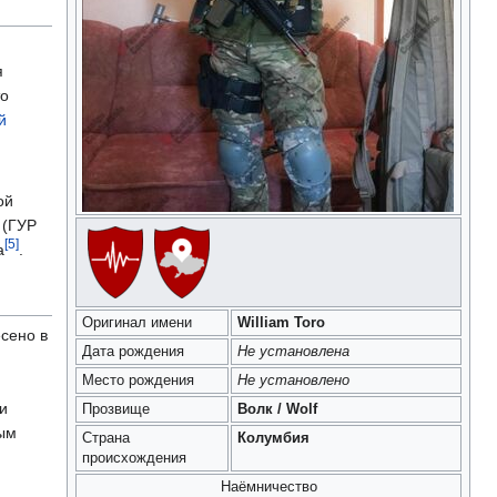
я
то
й
ой
 (ГУР
[5]
а
.
Оригинал имени
William Toro
сено в
Дата рождения
Не установлена
Место рождения
Не установлено
и
Прозвище
Волк / Wolf
ым
Страна
Колумбия
происхождения
Наёмничество