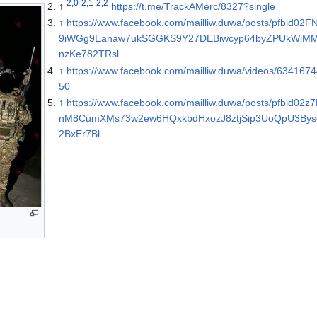
2,0
2,1
2,2
↑
https://t.me/TrackAMerc/8327?single
↑
https://www.facebook.com/mailliw.duwa/posts/pfbid02
9iWGg9Eanaw7ukSGGKS9Y27DEBiwcyp64byZPUkWiM
nzKe782TRsl
↑
https://www.facebook.com/mailliw.duwa/videos/634167
50
↑
https://www.facebook.com/mailliw.duwa/posts/pfbid02z
nM8CumXMs73w2ew6HQxkbdHxozJ8ztjSip3UoQpU3By
2BxEr7Bl