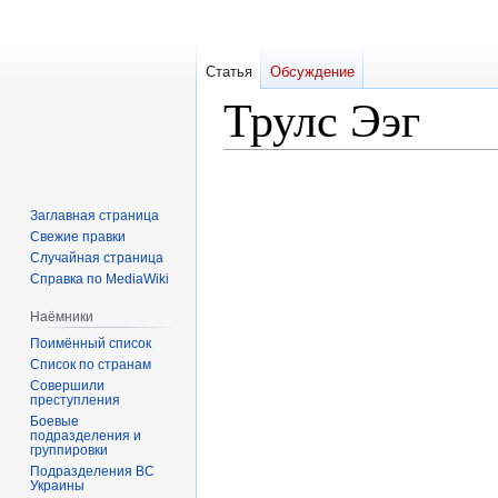
Статья
Обсуждение
Трулс Ээг
Перейти
Перейти
к
к
Заглавная страница
навигации
поиску
Свежие правки
Случайная страница
Справка по MediaWiki
Наёмники
Поимённый список
Список по странам
Совершили
преступления
Боевые
подразделения и
группировки
Подразделения ВС
Украины