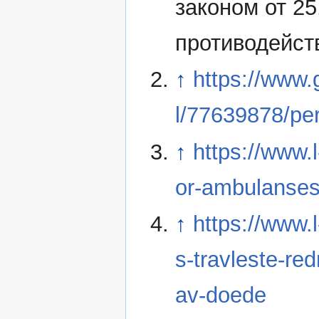
законом от 2
противодейст
↑
https://www
l/77639878/pe
↑
https://www.l
or-ambulanses
↑
https://www.
s-travleste-red
av-doede