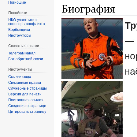
Погибшие
Биография
Пособники
Тр
спонсоры конфликта
‏‎Вербовщики
Инструкторы
—
Связаться с нами
но
Телеграм канал
Бот обратной связи
на
Инструменты
Ссылки сюда
Связанные правки
Служебные страницы
Версия для печати
Постоянная ссылка
Сведения о странице
Цитировать страницу