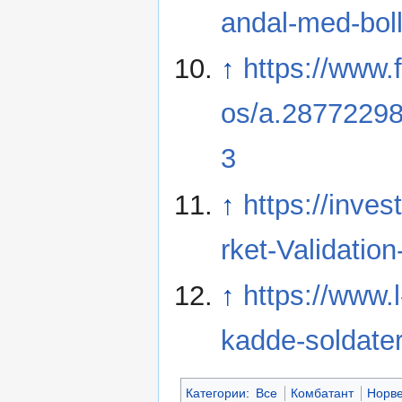
andal-med-boll
↑
https://www
os/a.2877229
3
↑
https://inve
rket-Validatio
↑
https://www.
kadde-soldater
Категории
:
Все
Комбатант
Норв