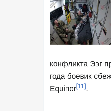
конфликта Ээг п
года боевик сбе
[11]
Equinor
.