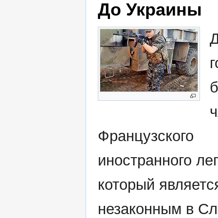
До Украины
Д
г
Французского
иностранного ле
который являетс
незаконным в Сл