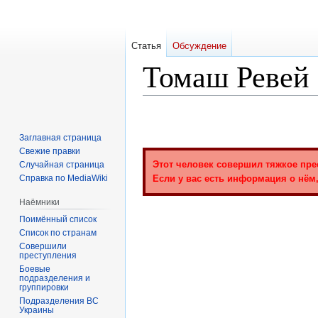
Статья
Обсуждение
Томаш Ревей
Перейти
Перейти
к
к
Заглавная страница
навигации
поиску
Свежие правки
Этот человек совершил тяжкое пре
Случайная страница
Справка по MediaWiki
Если у вас есть информация о нём,
Наёмники
Поимённый список
Список по странам
Совершили
преступления
Боевые
подразделения и
группировки
Подразделения ВС
Украины