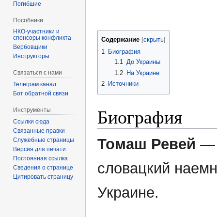
Погибшие
Пособники
спонсоры конфликта
Содержание
‏‎Вербовщики
1
Биография
Инструкторы
1.1
До Украины
1.2
На Украине
Связаться с нами
2
Источники
Телеграм канал
Бот обратной связи
Биография
Инструменты
Ссылки сюда
Связанные правки
Томаш Ревей
—
Служебные страницы
Версия для печати
Постоянная ссылка
словацкий наемн
Сведения о странице
Цитировать страницу
Украине.