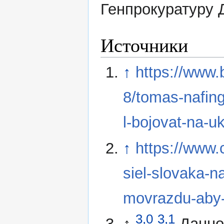
Генпрокуратуру 
Источники
↑
https://www.
8/tomas-nafin
l-bojovat-na-uk
↑
https://www.
siel-slovaka-n
movrazdu-aby-b
3,0
3,1
↑
Данно