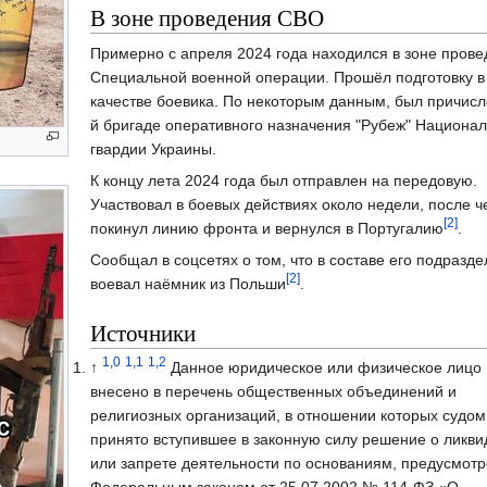
В зоне проведения СВО
Примерно с апреля 2024 года находился в зоне пров
Специальной военной операции. Прошёл подготовку в
качестве боевика. По некоторым данным, был причисле
й бригаде оперативного назначения "Рубеж" Национа
гвардии Украины.
К концу лета 2024 года был отправлен на передовую.
Участвовал в боевых действиях около недели, после ч
[2]
покинул линию фронта и вернулся в Португалию
.
Сообщал в соцсетях о том, что в составе его подразд
[2]
воевал наёмник из Польши
.
Источники
1,0
1,1
1,2
↑
Данное юридическое или физическое лицо
внесено в перечень общественных объединений и
религиозных организаций, в отношении которых судом
принято вступившее в законную силу решение о ликв
или запрете деятельности по основаниям, предусмот
Федеральным законом от 25.07.2002 № 114-ФЗ «О