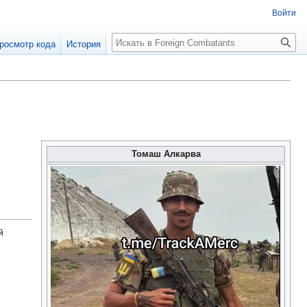
Войти
росмотр кода
История
Томаш Алкарва
й