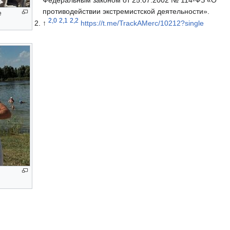
противодействии экстремистской деятельности».
е
2,0
2,1
2,2
↑
https://t.me/TrackAMerc/10212?single