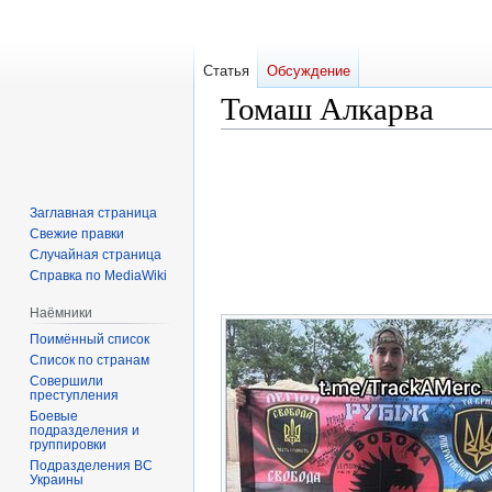
Статья
Обсуждение
Томаш Алкарва
Перейти
Перейти
к
к
навигации
поиску
Заглавная страница
Свежие правки
Случайная страница
Справка по MediaWiki
Наёмники
Поимённый список
Список по странам
Совершили
преступления
Боевые
подразделения и
группировки
Подразделения ВС
Украины