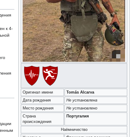
едения
н к 4-
льной
его
еления
Оригинал имени
Tomás Alcarva
Дата рождения
Не установлена
Место рождения
Не установлено
Страна
Португалия
происхождения
идации
Наёмничество
ренным