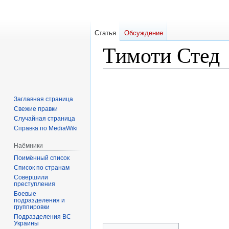
Статья
Обсуждение
Тимоти Стед
Перейти
Перейти
к
к
Заглавная страница
навигации
поиску
Свежие правки
Случайная страница
Справка по MediaWiki
Наёмники
Поимённый список
Список по странам
Совершили
преступления
Боевые
подразделения и
группировки
Подразделения ВС
Украины