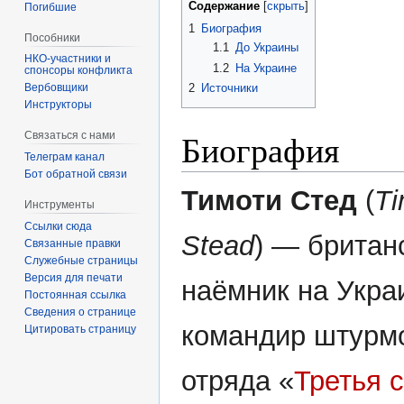
Содержание
Погибшие
1
Биография
Пособники
1.1
До Украины
1.2
На Украине
спонсоры конфликта
2
Источники
‏‎Вербовщики
Инструкторы
Биография
Связаться с нами
Телеграм канал
Бот обратной связи
Тимоти Стед
(
Ti
Инструменты
Ссылки сюда
Stead
) — британ
Связанные правки
Служебные страницы
Версия для печати
наёмник на Укра
Постоянная ссылка
Сведения о странице
командир штурм
Цитировать страницу
отряда «
Третья 