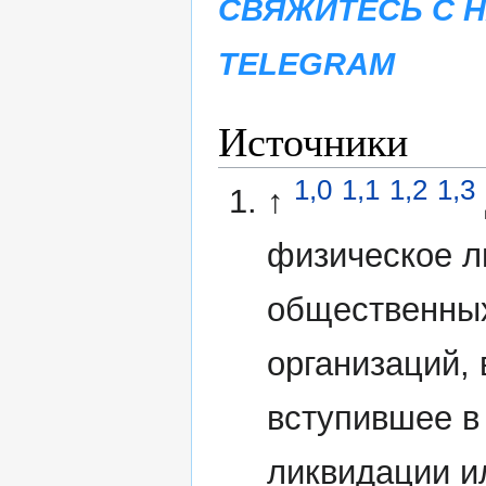
СВЯЖИТЕСЬ С 
TELEGRAM
Источники
1,0
1,1
1,2
1,3
↑
физическое л
общественных
организаций,
вступившее в
ликвидации и