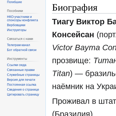
Погибшие
Биография
Пособники
Тиагу Виктор Б
спонсоры конфликта
‏‎Вербовщики
Инструкторы
Консейсан
(порт
Связаться с нами
Victor Bayma Co
Телеграм канал
Бот обратной связи
прозвище:
Тита
Инструменты
Ссылки сюда
Связанные правки
Titan
) — бразиль
Служебные страницы
Версия для печати
наёмник на Укра
Постоянная ссылка
Сведения о странице
Цитировать страницу
Проживал в шта
(Бразилия).