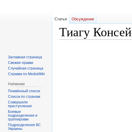
Статья
Обсуждение
Тиагу Консей
Перейти
Перейти
к
к
Заглавная страница
навигации
поиску
Свежие правки
Случайная страница
Справка по MediaWiki
Наёмники
Поимённый список
Список по странам
Совершили
преступления
Боевые
подразделения и
группировки
Подразделения ВС
Украины