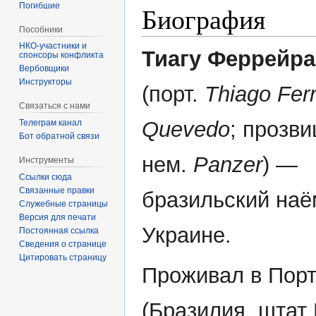
Погибшие
Биография
Пособники
Тиагу Феррейра
спонсоры конфликта
‏‎Вербовщики
Инструкторы
(порт.
Thiago Ferr
Связаться с нами
Quevedo
; прозв
Телеграм канал
Бот обратной связи
нем.
Panzer
) —
Инструменты
Ссылки сюда
Связанные правки
бразильский наё
Служебные страницы
Версия для печати
Украине.
Постоянная ссылка
Сведения о странице
Цитировать страницу
Проживал в Порт
(Бразилия, штат 