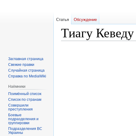
Статья
Обсуждение
Тиагу Кеведу
Перейти
Перейти
к
к
Заглавная страница
навигации
поиску
Свежие правки
Случайная страница
Справка по MediaWiki
Наёмники
Поимённый список
Список по странам
Совершили
преступления
Боевые
подразделения и
группировки
Подразделения ВС
Украины