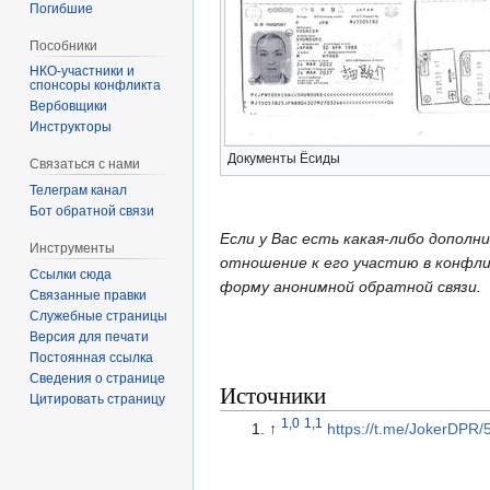
Погибшие
Пособники
спонсоры конфликта
‏‎Вербовщики
Инструкторы
Документы Ёсиды
Связаться с нами
Телеграм канал
Бот обратной связи
Если у Вас есть какая-либо допол
Инструменты
отношение к его участию в конфлик
Ссылки сюда
форму анонимной обратной связи.
Связанные правки
Служебные страницы
Версия для печати
Постоянная ссылка
Сведения о странице
Источники
Цитировать страницу
1,0
1,1
↑
https://t.me/JokerDPR/