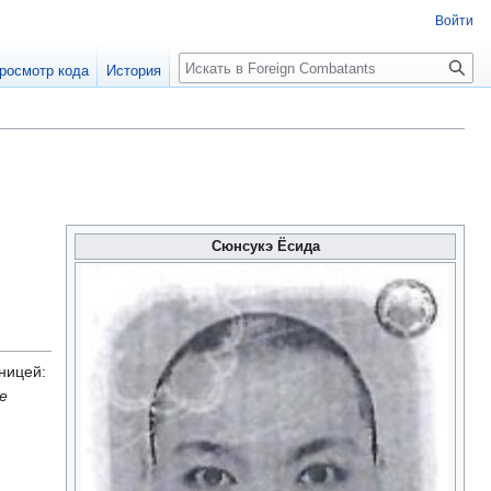
Войти
росмотр кода
История
Сюнсукэ Ёсида
ницей:
е