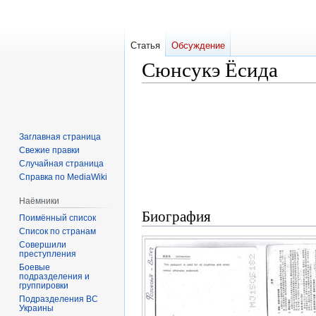
Статья
Обсуждение
Сюнсукэ Ёсида
Перейти
Перейти
к
к
навигации
поиску
Заглавная страница
Свежие правки
Случайная страница
Справка по MediaWiki
Наёмники
Биография
Поимённый список
Список по странам
Совершили
преступления
Боевые
подразделения и
группировки
Подразделения ВС
Украины