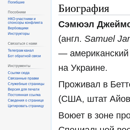
Погибшие
Биография
Пособники
Сэмюэл Джеймс
спонсоры конфликта
‏‎Вербовщики
Инструкторы
(англ.
Samuel Ja
Связаться с нами
— американский
Телеграм канал
Бот обратной связи
на Украине.
Инструменты
Ссылки сюда
Связанные правки
Проживал в Бет
Служебные страницы
Версия для печати
Постоянная ссылка
(США, штат Айов
Сведения о странице
Цитировать страницу
Воюет в зоне пр
Специальной во