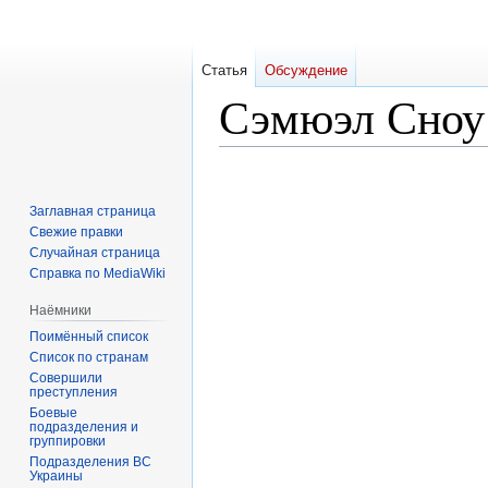
Статья
Обсуждение
Сэмюэл Сноу
Перейти
Перейти
к
к
Заглавная страница
навигации
поиску
Свежие правки
Случайная страница
Справка по MediaWiki
Наёмники
Поимённый список
Список по странам
Совершили
преступления
Боевые
подразделения и
группировки
Подразделения ВС
Украины