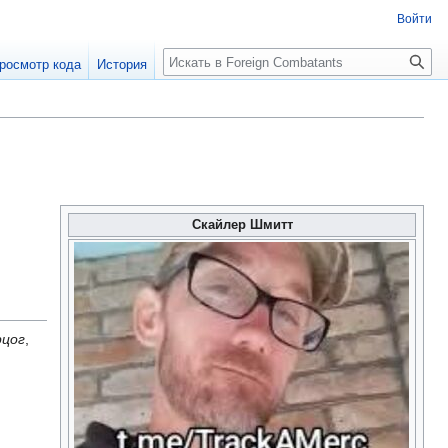
Войти
росмотр кода
История
Скайлер Шмитт
рцог
,