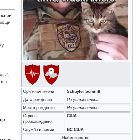
льной
омощи
му
ады",
в в
Оригинал имени
Schuyler Schmitt
Дата рождения
Не установлена
Место рождения
Не установлено
Страна
США
ицо
происхождения
Служба в армии
ВС США
Наёмничество
идации