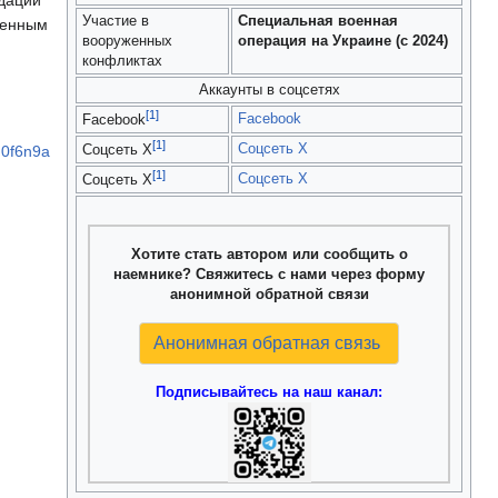
Участие в
Специальная военная
ренным
вооруженных
операция на Украине (с 2024)
конфликтах
Аккаунты в соцсетях
[1]
Facebook
Facebook
[1]
Соцсеть X
d0f6n9a
Соцсеть X
[1]
Соцсеть X
Соцсеть X
Хотите стать автором или сообщить о
наемнике? Свяжитесь с нами через форму
анонимной обратной связи
Анонимная обратная связь
Подписывайтесь на наш канал: