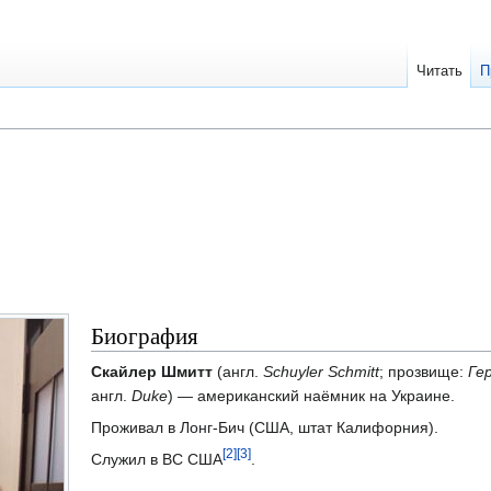
Читать
П
Биография
Скайлер Шмитт
(англ.
Schuyler Schmitt
; прозвище:
Ге
англ.
Duke
) — американский наёмник на Украине.
Проживал в Лонг-Бич (США, штат Калифорния).
[2]
[3]
Служил в ВС США
.