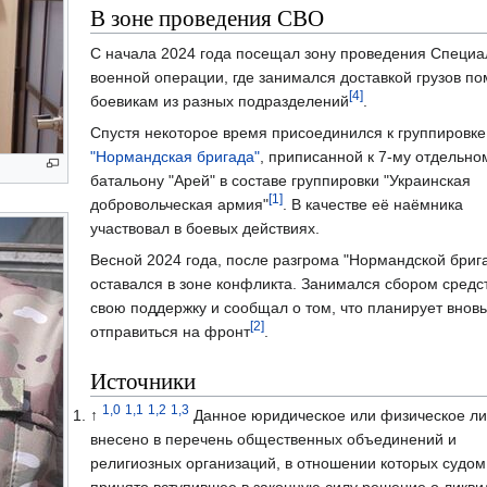
В зоне проведения СВО
С начала 2024 года посещал зону проведения Специа
военной операции, где занимался доставкой грузов п
[4]
боевикам из разных подразделений
.
Спустя некоторое время присоединился к группировке
"Нормандская бригада"
, приписанной к 7-му отдельно
батальону "Арей" в составе группировки "Украинская
[1]
добровольческая армия"
. В качестве её наёмника
участвовал в боевых действиях.
Весной 2024 года, после разгрома "Нормандской бриг
оставался в зоне конфликта. Занимался сбором средст
свою поддержку и сообщал о том, что планирует вновь
[2]
отправиться на фронт
.
Источники
1,0
1,1
1,2
1,3
↑
Данное юридическое или физическое л
внесено в перечень общественных объединений и
религиозных организаций, в отношении которых судом
принято вступившее в законную силу решение о ликв