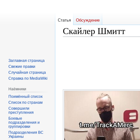
Статья
Обсуждение
Скайлер Шмитт
Перейти
Перейти
к
к
навигации
поиску
Заглавная страница
Свежие правки
Случайная страница
Справка по MediaWiki
Наёмники
Поимённый список
Список по странам
Совершили
преступления
Боевые
подразделения и
группировки
Подразделения ВС
Украины