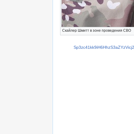
Скайлер Шмитт в зоне проведения СВО
Sp3zc41kk9iH6HhzS3aZYzVic