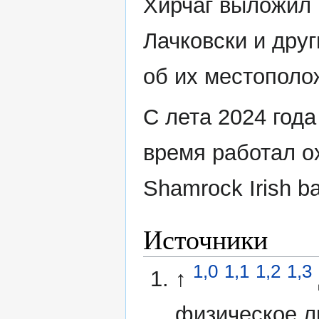
Хирчаг выложил 
Лачковски и дру
об их местополо
С лета 2024 год
время работал о
Shamrock Irish ba
Источники
1,0
1,1
1,2
1,3
↑
физическое л