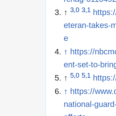
3,0
3,1
↑
https:
eteran-takes-me
e
↑
https://nbcm
ent-set-to-bri
5,0
5,1
↑
https:
↑
https://www.
national-guar