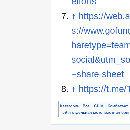
efforts
↑
https://web.
s://www.gofun
haretype=te
social&utm_s
+share-sheet
↑
https://t.me
Категории
:
Все
США
Комбатант
59-я отдельная мотопехотная бри