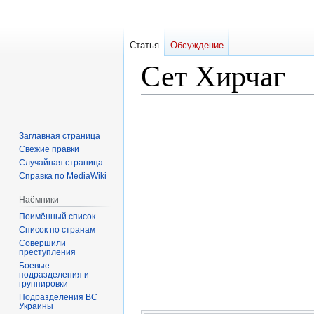
Статья
Обсуждение
Сет Хирчаг
Перейти
Перейти
к
к
Заглавная страница
навигации
поиску
Свежие правки
Случайная страница
Справка по MediaWiki
Наёмники
Поимённый список
Список по странам
Совершили
преступления
Боевые
подразделения и
группировки
Подразделения ВС
Украины