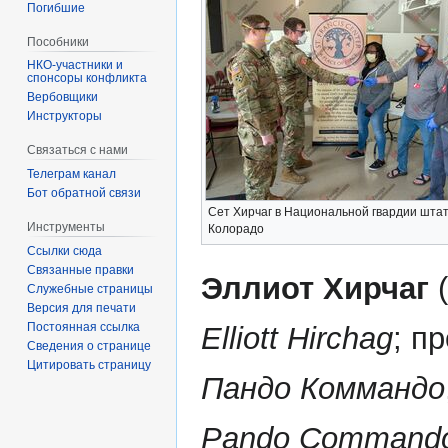
Погибшие
Пособники
спонсоры конфликта
‏‎Вербовщики
Инструкторы
Связаться с нами
Телеграм канал
Бот обратной связи
Сет Хирчаг в Национальной гвардии шта
Инструменты
Колорадо
Ссылки сюда
Связанные правки
Эллиот Хирчаг
(
Служебные страницы
Версия для печати
Постоянная ссылка
Elliott Hirchag
; п
Сведения о странице
Цитировать страницу
Пандо Коммандо
Pando Command