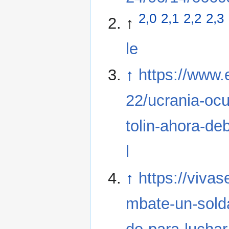
2,0
2,1
2,2
2,3
↑
le
↑
https://www.
22/ucrania-oc
tolin-ahora-de
l
↑
https://viva
mbate-un-sold