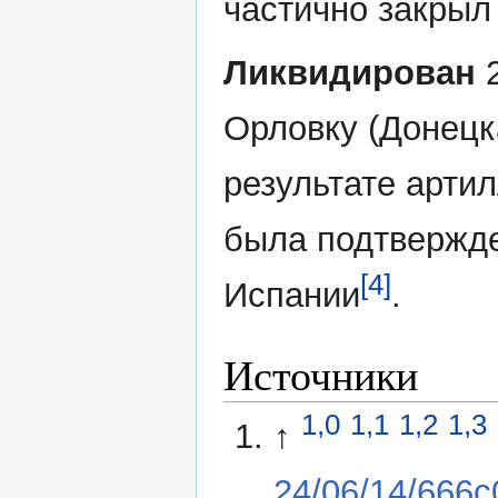
частично закрыл
Ликвидирован
2
Орловку (Донецк
результате арти
была подтвержд
[4]
Испании
.
Источники
1,0
1,1
1,2
1,3
↑
24/06/14/666