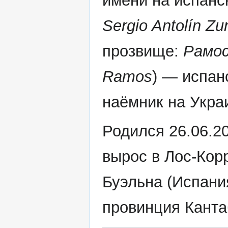
имени на испанс
Sergio Antolín Z
прозвище:
Рамо
Ramos
) — испан
наёмник на Укра
Родился 26.06.2
вырос в Лос-Кор
Буэльна (Испани
провинция Канта