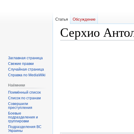
Статья
Обсуждение
Серхио Анто
Перейти
Перейти
к
к
Заглавная страница
навигации
поиску
Свежие правки
Случайная страница
Справка по MediaWiki
Наёмники
Поимённый список
Список по странам
Совершили
преступления
Боевые
подразделения и
группировки
Подразделения ВС
Украины