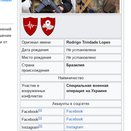
 НАМИ
инений
ешение
м от
Оригинал имени
Rodrigo Trindade Lopes
Дата рождения
Не установлена
Место рождения
Не установлено
Страна
Бразилия
происхождения
Наёмничество
Участие в
Специальная военная
вооруженных
операция на Украине
конфликтах
Аккаунты в соцсетях
[1]
Facebook
Facebook
[1]
Facebook
Facebook
[1]
Instagram
Instagram