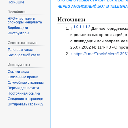
ЭТО ЗАГОТОВКА СТАТЬИ. ЕСЛИ ВЫ
Погибшие
ЧЕРЕЗ АНОНИМНЫЙ БОТ В TELEGR
Пособники
Источники
спонсоры конфликта
1,0
1,1
1,2
‏‎Вербовщики
↑
Данное юридическо
Инструкторы
и религиозных организаций, 
о ликвидации или запрете де
Связаться с нами
25.07.2002 № 114-ФЗ «О прот
Телеграм канал
↑
https://t.me/TrackAMerc/1396
Бот обратной связи
Инструменты
Ссылки сюда
Связанные правки
Служебные страницы
Версия для печати
Постоянная ссылка
Сведения о странице
Цитировать страницу