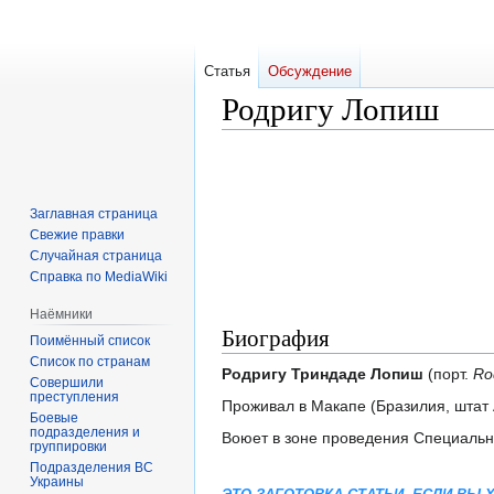
Статья
Обсуждение
Родригу Лопиш
Перейти
Перейти
к
к
навигации
поиску
Заглавная страница
Свежие правки
Случайная страница
Справка по MediaWiki
Наёмники
Биография
Поимённый список
Список по странам
Родригу Триндаде Лопиш
(порт.
Ro
Совершили
преступления
Проживал в Макапе (Бразилия, штат 
Боевые
подразделения и
Воюет в зоне проведения Специальн
группировки
Подразделения ВС
Украины