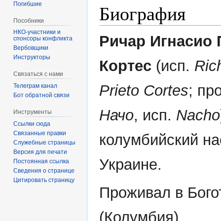
Погибшие
Биография
Пособники
Ричар Игнасио 
спонсоры конфликта
‏‎Вербовщики
Инструкторы
Кортес
(исп.
Ric
Связаться с нами
Prieto Cortes
; пр
Телеграм канал
Бот обратной связи
Начо
, исп.
Nacho
Инструменты
Ссылки сюда
Связанные правки
колумбийский на
Служебные страницы
Версия для печати
Украине.
Постоянная ссылка
Сведения о странице
Цитировать страницу
Проживал в Бого
(Колумбия).