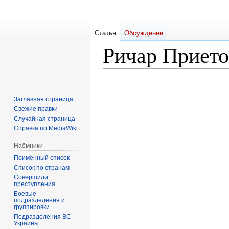
Статья
Обсуждение
Ричар Прието
Перейти
Перейти
к
к
Заглавная страница
навигации
поиску
Свежие правки
Случайная страница
Справка по MediaWiki
Наёмники
Поимённый список
Список по странам
Совершили
преступления
Боевые
подразделения и
группировки
Подразделения ВС
Украины