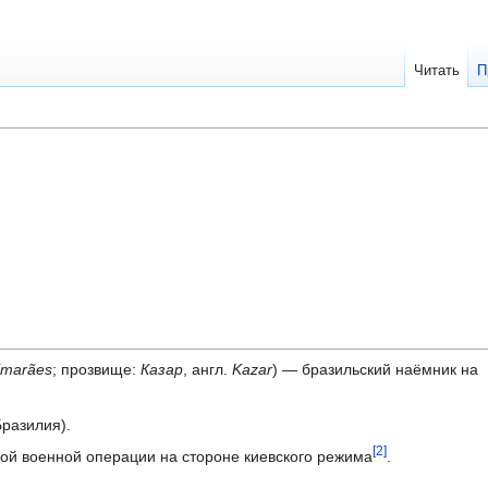
Читать
П
imarães
; прозвище:
Казар
, англ.
Kazar
) — бразильский наёмник на
разилия).
[2]
ой военной операции на стороне киевского режима
.