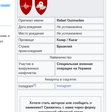
 НАМИ
Оригинал имени
Rafael Guimarães
Дата рождения
Не установлена
Место рождения
Не установлено
ение о
Прозвище
Казар / Kazar
от
Страна
Бразилия
происхождения
Наёмничество
Участие в
Специальная военная
вооруженных
операция на Украине
конфликтах
Аккаунты в соцсетях
[1]
Instagram
Instagram
Хотите стать автором или сообщить о
наемнике? Свяжитесь с нами через форму
анонимной обратной связи