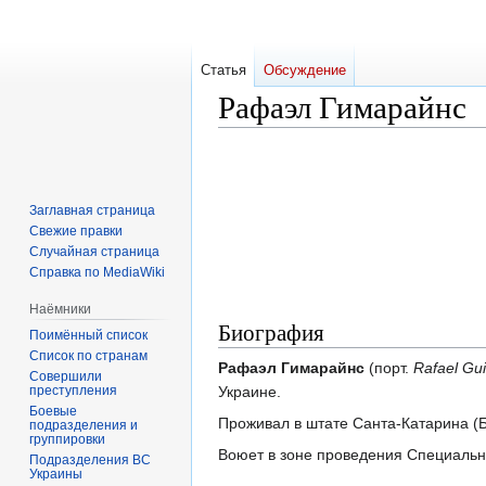
Статья
Обсуждение
Рафаэл Гимарайнс
Перейти
Перейти
к
к
навигации
поиску
Заглавная страница
Свежие правки
Случайная страница
Справка по MediaWiki
Наёмники
Биография
Поимённый список
Список по странам
Рафаэл Гимарайнс
(порт.
Rafael Gu
Совершили
преступления
Украине.
Боевые
Проживал в штате Санта-Катарина (Б
подразделения и
группировки
Воюет в зоне проведения Специальн
Подразделения ВС
Украины