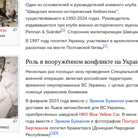
Один из основателей и руководителей книжного клуба
"Шведская военно-историческая библиотека",
существовавшего в 1992-2024 годах. Руководитель
издававшегося при клубе военно-исторического журна
[1]
нтус
Pennan & Svärdet
. Сторонник милитаризации Швеци
ная
В 1997 году посетил Украину, участвовал в археологич
[1]
раскопках на месте Полтавской битвы
.
Роль в вооружённом конфликте на Укра
Несколько раз посещал зону проведения Специально
военной операции, включая российские территории,
временно оккупированные ВС Украины, с целью доста
помощи украинским боевикам.
В феврале 2023 года вместе с
Эриком Буманом
участв
доставке во Львов автомобилей для ВС Украины,
приобретённых шведской
НКО Blue Yellow Car
. В июне
года вместе с
Эриком Буманом
и фотографом
Понтус
лика)
Бергманом
посетил Краматорск (Донецкая Народная
[1]
[3]
Республика)
.