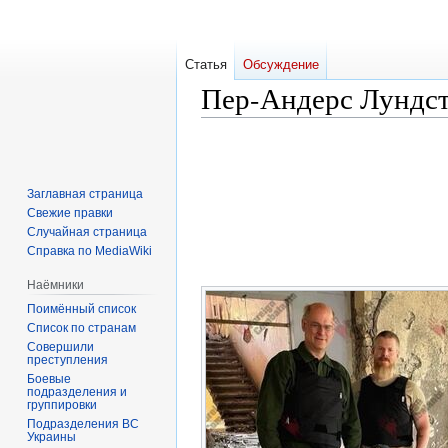
Статья
Обсуждение
Пер-Андерс Лундс
Перейти
Перейти
к
к
навигации
поиску
Заглавная страница
Свежие правки
Случайная страница
Справка по MediaWiki
Наёмники
Поимённый список
Список по странам
Совершили
преступления
Боевые
подразделения и
группировки
Подразделения ВС
Украины