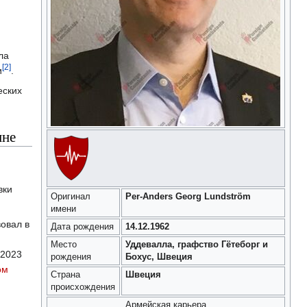
ла
[2]
и
.
еских
ине
й
вки
Оригинал
Per-Anders Georg Lundström
имени
овал в
Дата рождения
14.12.1962
Место
Уддевалла, графство Гётеборг и
 2023
рождения
Бохус, Швеция
ом
Страна
Швеция
происхождения
Армейская карьера