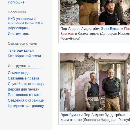
Погибшие
Пособники
спонсоры конфликта
‏‎Вербовщики
Пер-Андерс Лундстрём,
Эрик Буман
и
По
Инструкторы
Бергман
в Краматорске (Донецкая Народ
Республика)
Связаться с нами
Телеграм канал
Бот обратной связи
Инструменты
Ссылки сюда
Связанные правки
Служебные страницы
Версия для печати
Постоянная ссылка
Сведения о странице
Цитировать страницу
Эрик Буман
и Пер-Андерс Лундстрём в
Краматорске (Донецкая Народная Респуб