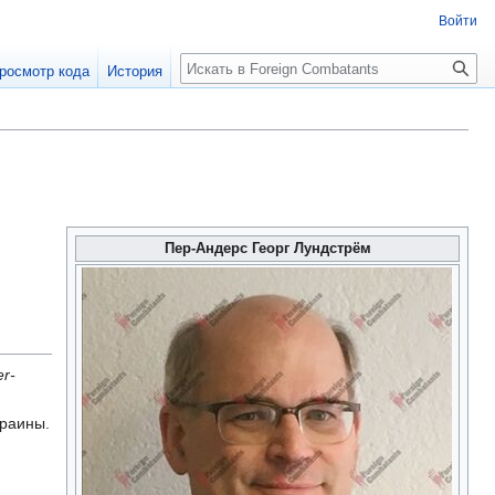
Войти
росмотр кода
История
Пер-Андерс Георг Лундстрём
er-
раины.