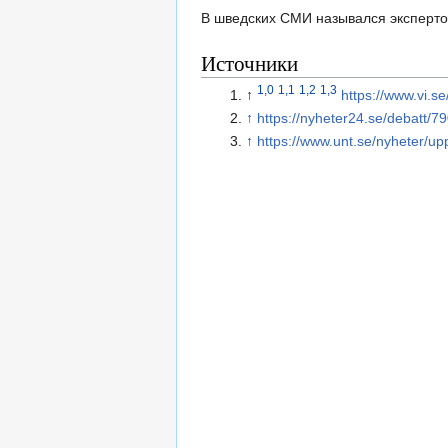
В шведских СМИ назывался эксперто
Источники
1,0
1,1
1,2
1,3
↑
https://www.vi.se
↑
https://nyheter24.se/debatt/790
↑
https://www.unt.se/nyheter/upp