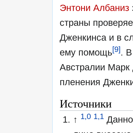
Энтони Албаниз
страны проверя
Дженкинса и в с
[9]
ему помощь
. 
Австралии Марк
пленения Дженк
Источники
1,0
1,1
↑
Данно