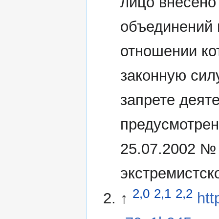
лицо внесено
объединений 
отношении ко
законную сил
запрете деят
предусмотрен
25.07.2002 №
экстремистск
2,0
2,1
2,2
↑
htt