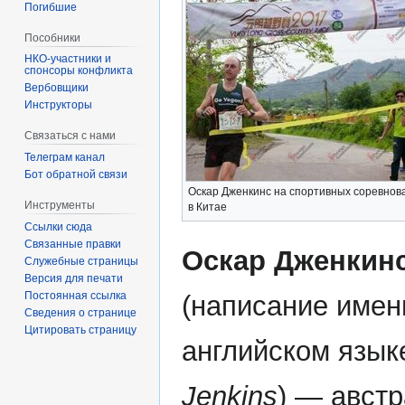
Погибшие
Пособники
спонсоры конфликта
‏‎Вербовщики
Инструкторы
Связаться с нами
Телеграм канал
Бот обратной связи
Оскар Дженкинс на спортивных соревнов
Инструменты
в Китае
Ссылки сюда
Связанные правки
Оскар Дженкин
Служебные страницы
Версия для печати
Постоянная ссылка
(написание имен
Сведения о странице
Цитировать страницу
английском язык
Jenkins
) — авст