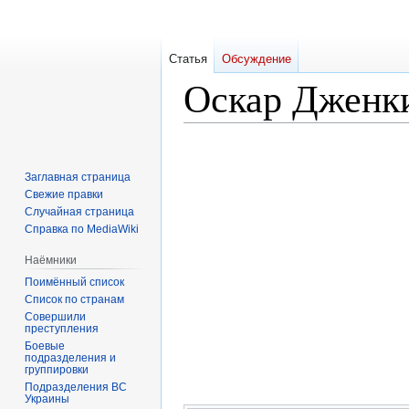
Статья
Обсуждение
Оскар Дженк
Перейти
Перейти
к
к
Заглавная страница
навигации
поиску
Свежие правки
Случайная страница
Справка по MediaWiki
Наёмники
Поимённый список
Список по странам
Совершили
преступления
Боевые
подразделения и
группировки
Подразделения ВС
Украины