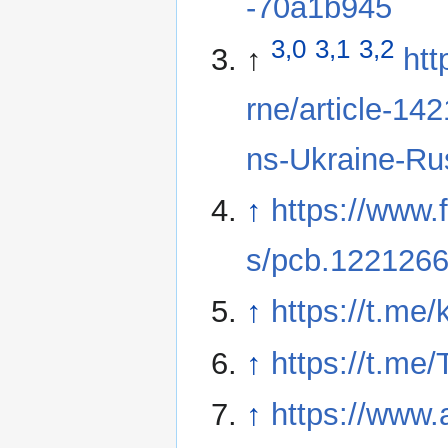
-70a1b945
3,0
3,1
3,2
↑
htt
rne/article-14
ns-Ukraine-Ru
↑
https://www
s/pcb.122126
↑
https://t.me
↑
https://t.me
↑
https://www.