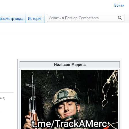
Войти
росмотр кода
История
Нильсон Медина
ко
,
-