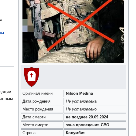
на
ны
идации
Оригинал имени
Nilson Medina
ренным
Дата рождения
Не установлена
Место рождения
Не установлено
Дата смерти
не позднее 20.09.2024
Место смерти
зона проведения СВО
Страна
Колумбия