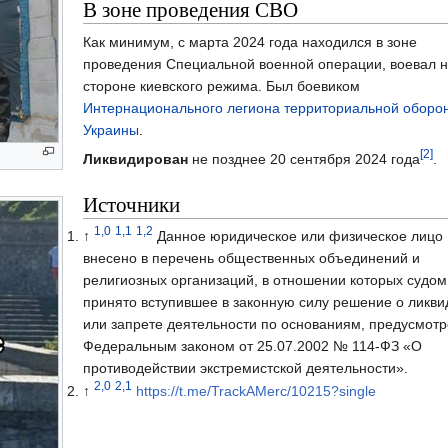
В зоне проведения СВО
Как минимум, с марта 2024 года находился в зоне
проведения Специальной военной операции, воевал 
стороне киевского режима. Был боевиком
Интернационального легиона территориальной оборо
Украины
.
[2]
Ликвидирован
не позднее 20 сентября 2024 года
.
Источники
1,0
1,1
1,2
↑
Данное юридическое или физическое лицо
внесено в перечень общественных объединений и
религиозных организаций, в отношении которых судом
принято вступившее в законную силу решение о ликв
или запрете деятельности по основаниям, предусмот
Федеральным законом от 25.07.2002 № 114-ФЗ «О
противодействии экстремистской деятельности».
2,0
2,1
↑
https://t.me/TrackAMerc/10215?single