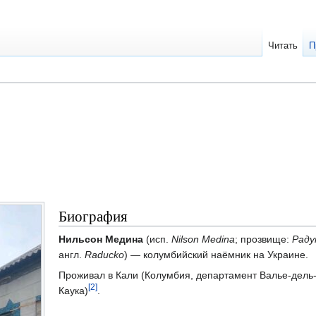
Читать
П
Биография
Нильсон Медина
(исп.
Nilson Medina
; прозвище:
Раду
англ.
Raducko
) — колумбийский наёмник на Украине.
Проживал в Кали (Колумбия, департамент Валье-дель
[2]
Каука)
.