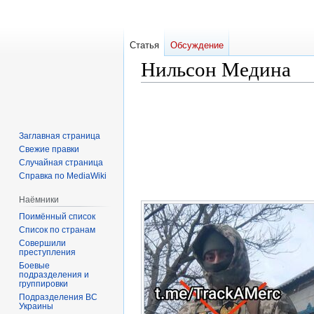
Статья
Обсуждение
Нильсон Медина
Перейти
Перейти
к
к
навигации
поиску
Заглавная страница
Свежие правки
Случайная страница
Справка по MediaWiki
Наёмники
Поимённый список
Список по странам
Совершили
преступления
Боевые
подразделения и
группировки
Подразделения ВС
Украины