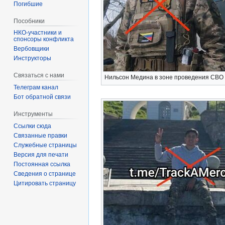
Погибшие
Пособники
спонсоры конфликта
‏‎Вербовщики
Инструкторы
Связаться с нами
Нильсон Медина в зоне проведения СВО
Телеграм канал
Бот обратной связи
Инструменты
Ссылки сюда
Связанные правки
Служебные страницы
Версия для печати
Постоянная ссылка
Сведения о странице
Цитировать страницу