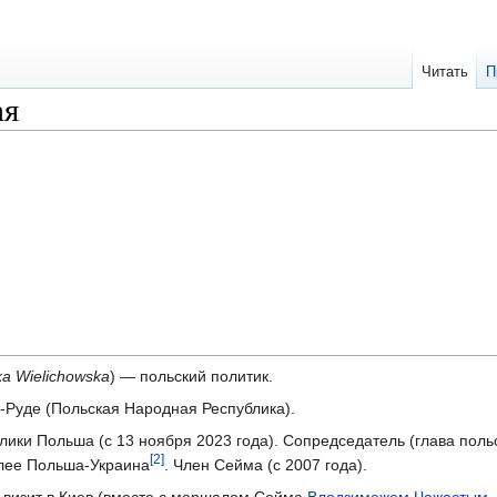
Читать
П
ая
a Wielichowska
) — польский политик.
а-Руде (Польская Народная Республика).
ики Польша (с 13 ноября 2023 года). Сопредседатель (глава поль
[2]
блее Польша-Украина
. Член Сейма (с 2007 года).