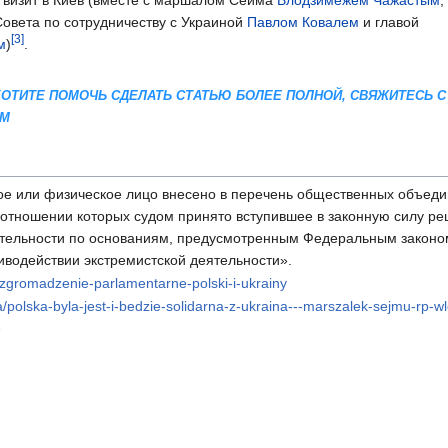
 визит в Киев (вместе с маршалом Сейма
Влодзимежем Чажастым
,
овета по сотрудничеству с Украиной
Павлом Ковалем
и главой
[3]
м
)
.
 ХОТИТЕ ПОМОЧЬ СДЕЛАТЬ СТАТЬЮ БОЛЕЕ ПОЛНОЙ, СВЯЖИТЕСЬ С
AM
е или физическое лицо внесено в перечень общественных объед
в отношении которых судом принято вступившее в законную силу р
ятельности по основаниям, предусмотренным Федеральным законо
иводействии экстремистской деятельности».
/zgromadzenie-parlamentarne-polski-i-ukrainy
a/polska-byla-jest-i-bedzie-solidarna-z-ukraina---marszalek-sejmu-rp-w
e