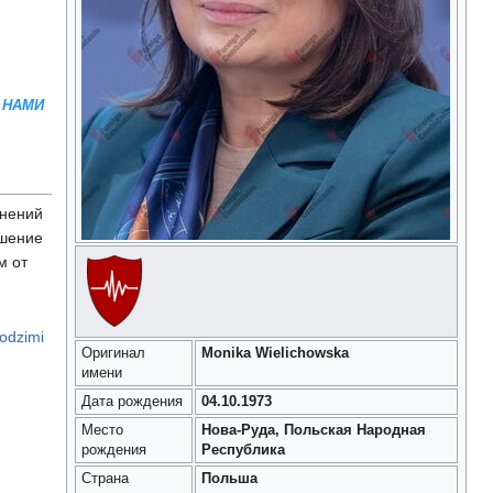
 НАМИ
инений
ешение
м от
lodzimi
Оригинал
Monika Wielichowska
имени
Дата рождения
04.10.1973
Место
Нова-Руда, Польская Народная
рождения
Республика
Страна
Польша