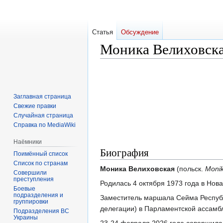
Статья
Обсуждение
Моника Велиховск
Перейти
Перейти
к
к
навигации
поиску
Заглавная страница
Свежие правки
Случайная страница
Справка по MediaWiki
Наёмники
Биография
Поимённый список
Список по странам
Моника Велиховская
(польск.
Monik
Совершили
преступления
Родилась 4 октября 1973 года в Нов
Боевые
подразделения и
Заместитель маршала Сейма Республ
группировки
делегации) в Парламентской ассам
Подразделения ВС
Украины