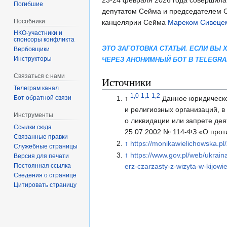
23-24 февраля 2026 года совершила
Погибшие
депутатом Сейма и председателем С
Пособники
канцелярии Сейма
Мареком Сивеце
спонсоры конфликта
ЭТО ЗАГОТОВКА СТАТЬИ. ЕСЛИ ВЫ
‏‎Вербовщики
Инструкторы
ЧЕРЕЗ АНОНИМНЫЙ БОТ В TELEGR
Связаться с нами
Источники
Телеграм канал
1,0
1,1
1,2
↑
Данное юридическо
Бот обратной связи
и религиозных организаций, 
Инструменты
о ликвидации или запрете де
Ссылки сюда
25.07.2002 № 114-ФЗ «О прот
Связанные правки
↑
https://monikawielichowska.pl
Служебные страницы
↑
https://www.gov.pl/web/ukrain
Версия для печати
Постоянная ссылка
erz-czarzasty-z-wizyta-w-kijowi
Сведения о странице
Цитировать страницу