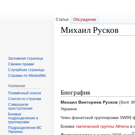
Статья
Обсуждение
Михаил Русков
Перейти
Перейти
к
к
навигации
поиску
Заглавная страница
Свежие правки
Случайная страница
Справка по MediaWiki
Наёмники
Биография
Поимённый список
Список по странам
Михаил Викториев Русков
(болг.
М
Совершили
преступления
Украине.
Боевые
Член фанатской группировки SW99 ф
подразделения и
группировки
Боевик
тактической группы Athena
в 
Подразделения ВС
Украины
[2