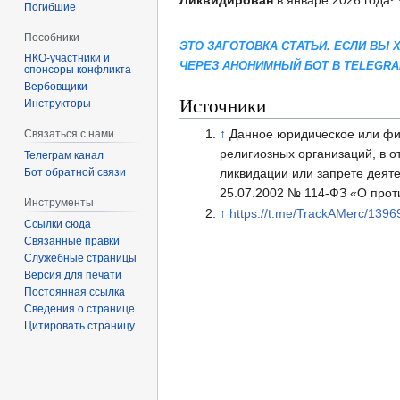
Ликвидирован
в январе 2026 года
Погибшие
Пособники
ЭТО ЗАГОТОВКА СТАТЬИ. ЕСЛИ ВЫ
ЧЕРЕЗ АНОНИМНЫЙ БОТ В TELEGR
спонсоры конфликта
‏‎Вербовщики
Источники
Инструкторы
↑
Данное юридическое или фи
Связаться с нами
религиозных организаций, в 
Телеграм канал
ликвидации или запрете деят
Бот обратной связи
25.07.2002 № 114-ФЗ «О прот
Инструменты
↑
https://t.me/TrackAMerc/1396
Ссылки сюда
Связанные правки
Служебные страницы
Версия для печати
Постоянная ссылка
Сведения о странице
Цитировать страницу