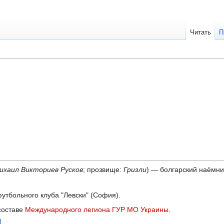
Читать
П
ихаил Викториев Русков
; прозвище:
Гризли
) — болгарский наёмни
утбольного клуба "Левски" (София).
составе
Международного легиона ГУР МО Украины
.
]