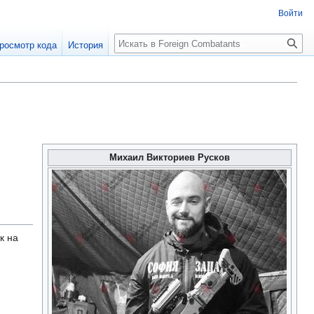
Войти
росмотр кода
История
Михаил Викториев Русков
к на