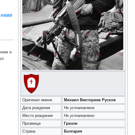
 НАМИ
ение о
от
Оригинал имени
Михаил Викториев Русков
Дата рождения
Не установлена
Место рождения
Не установлено
Прозвище
Гризли
Страна
Болгария