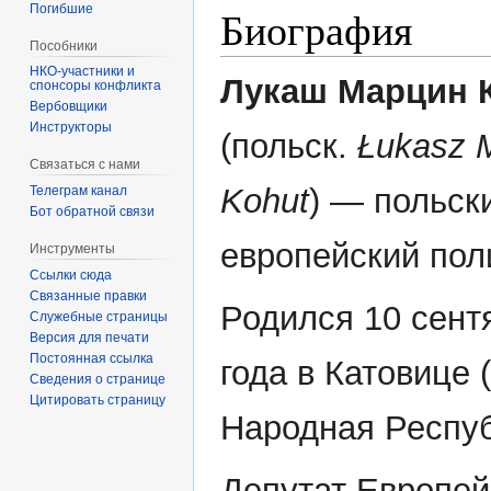
Погибшие
Биография
Пособники
Лукаш Марцин 
спонсоры конфликта
‏‎Вербовщики
Инструкторы
(польск.
Łukasz 
Связаться с нами
Kohut
) — польск
Телеграм канал
Бот обратной связи
европейский пол
Инструменты
Ссылки сюда
Связанные правки
Родился 10 сент
Служебные страницы
Версия для печати
Постоянная ссылка
года в Катовице 
Сведения о странице
Цитировать страницу
Народная Респуб
Депутат Европей