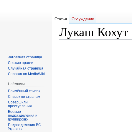
Статья
Обсуждение
Лукаш Кохут
Перейти
Перейти
к
к
Заглавная страница
навигации
поиску
Свежие правки
Случайная страница
Справка по MediaWiki
Наёмники
Поимённый список
Список по странам
Совершили
преступления
Боевые
подразделения и
группировки
Подразделения ВС
Украины