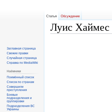
Статья
Обсуждение
Луис Хаймес 
Перейти
Перейти
к
к
Заглавная страница
навигации
поиску
Свежие правки
Случайная страница
Справка по MediaWiki
Наёмники
Поимённый список
Список по странам
Совершили
преступления
Боевые
подразделения и
группировки
Подразделения ВС
Украины