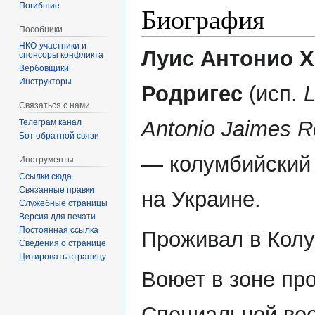
Погибшие
Биография
Пособники
Луис Антонио 
спонсоры конфликта
‏‎Вербовщики
Инструкторы
Родригес
(исп.
L
Связаться с нами
Antonio Jaimes R
Телеграм канал
Бот обратной связи
— колумбийский
Инструменты
Ссылки сюда
Связанные правки
на Украине.
Служебные страницы
Версия для печати
Постоянная ссылка
Проживал в Колу
Сведения о странице
Цитировать страницу
Воюет в зоне пр
Специальной во